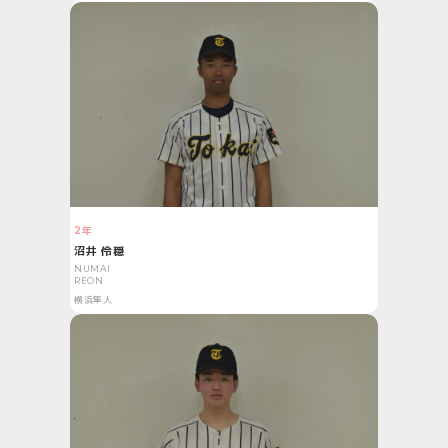
2年
沼井 伶穏
NUMAI
REON
横浜隼人