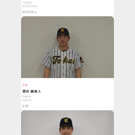
YUASA
KOUSUKE
智辯和歌山
2年
酒井 綾希人
SAKAI
AKITO
広陵