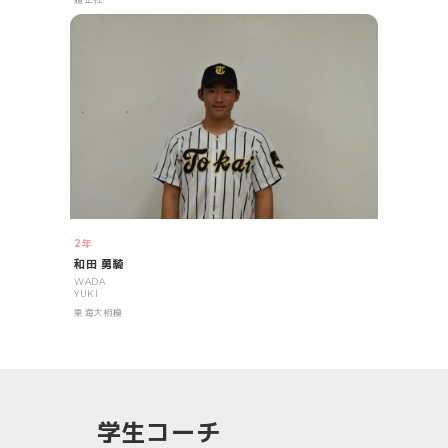
2年
和田 勇騎
WADA
YUKI
東海大相模
学生コーチ