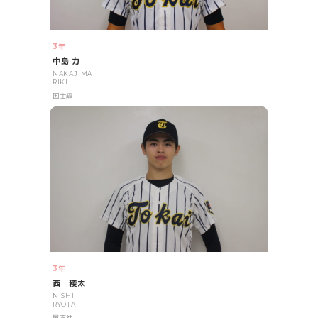
3年
中島 力
NAKAJIMA
RIKI
国士舘
3年
西 稜太
NISHI
RYOTA
履正社