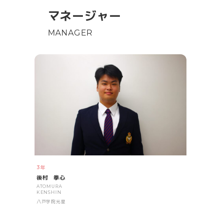
マネージャー
MANAGER
3年
後村 拳心
ATOMURA
KENSHIN
八戸学院光星