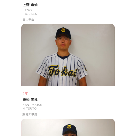
上野 竜仙
UENO
RYOUSEN
日大豊山
3年
兼松 実杜
KANEMATSU
MITSUTO
東海大甲府