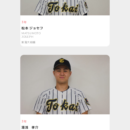
3年
松本 ジョセフ
MATSUMOTO
JOSEPH
東海大相模
3年
湯浅 孝介