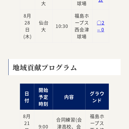
大
球場
8月
福島ホ
28
仙台
ープス
○2
10:30
日
大
西会津
– 0
(木)
球場
地域貢献プログラム
開始
日
グラウ
予定
内容
付
ンド
時刻
8月
福島ホ
合同練習(会
21
ープス
9:00
津高校、会