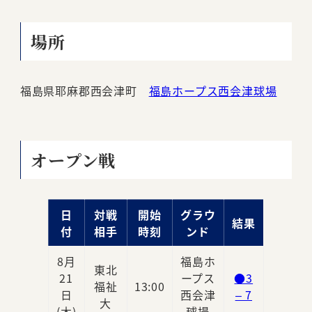
場所
福島県耶麻郡西会津町
福島ホープス西会津球場
オープン戦
日
対戦
開始
グラウ
結果
付
相手
時刻
ンド
8月
福島ホ
東北
21
ープス
●3
福祉
13:00
日
西会津
– 7
大
(木)
球場