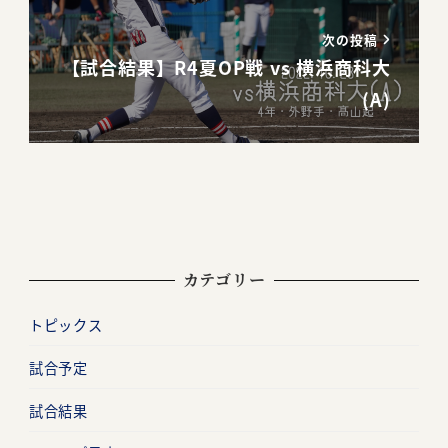
次の投稿
【試合結果】R4夏OP戦 vs 横浜商科大
(A)
カテゴリー
トピックス
試合予定
試合結果