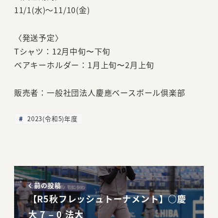
11/1(水)～11/10(金)
〈発送予定〉
Tシャツ：12月中旬〜下旬
ベアキーホルダー：1月上旬〜2月上旬
販売者：一般社団法人慶應ベースボール倶楽部
2023(令和5)年度
前の投稿
【R5秋フレッシュトーナメント】○慶
大 7 – 0 法大