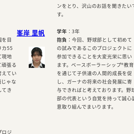
ンをとり、沢山のお話を聞きたい
す。
学年
：3年
峯岸 里帆
園を目
抱負
：今回、野球部として初めて
カ55
の試みであるこのプロジェクトに
て現地
参加できることを大変光栄に思い
て頑張る
ます。ベースボーラーシップ®教育
考えてい
を通じて子供達の人間的成長を促
語じゃな
し、ガーナの将来の社会発展に寄
してき
与できればと考えております。野
部の代表という自覚を持って誠心
意取り組んでまいります。
プロジ