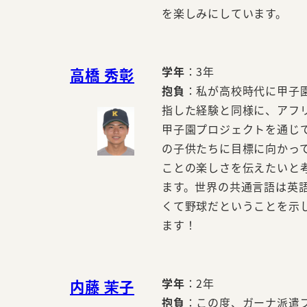
を楽しみにしています。
学年
：3年
高橋 秀彰
抱負
：私が高校時代に甲子
指した経験と同様に、アフリ
甲子園プロジェクトを通じ
の子供たちに目標に向かっ
ことの楽しさを伝えたいと
ます。世界の共通言語は英
くて野球だということを示
ます！
学年
：2年
内藤 茉子
抱負
：この度、ガーナ派遣