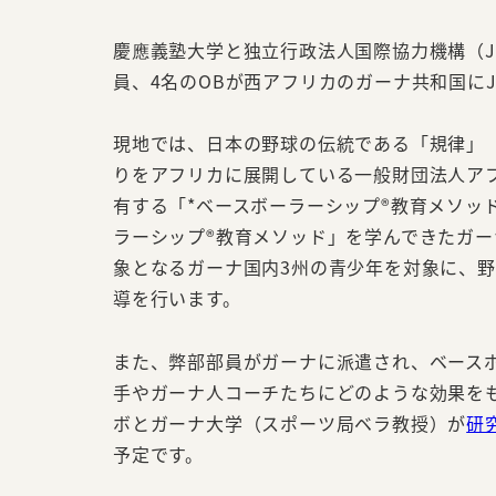
慶應義塾大学と独立行政法人国際協力機構（J
員、4名のOBが西アフリカのガーナ共和国に
現地では、日本の野球の伝統である「規律」
りをアフリカに展開している一般財団法人アフ
有する「*ベースボーラーシップ®教育メソッ
ラーシップ®教育メソッド」を学んできたガ
象となるガーナ国内3州の青少年を対象に、
導を行います。
また、弊部部員がガーナに派遣され、ベース
手やガーナ人コーチたちにどのような効果をも
ボとガーナ大学（スポーツ局ベラ教授）が
研
予定です。