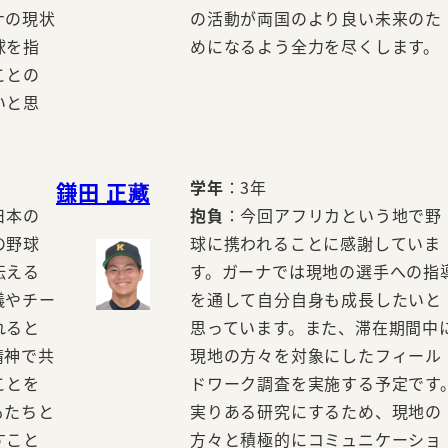
ナの現状
の活動が両国のより良い未来のた
球を指
めになるよう全力を尽くします。
ことの
いと思
学年
：3年
鎌田 正藏
日本の
抱負
：今回アフリカという地で野
の野球
球に携われることに感謝していま
伝える
す。ガーナでは現地の選手への指
儀やチー
を通して自分自身も成長したいと
れると
思っています。また、滞在期間中
精神で共
現地の方々を対象にしたフィール
ことを
ドワーク調査を実施する予定です
もたちと
実りある研究にするため、現地の
すこと
方々と積極的にコミュニケーショ