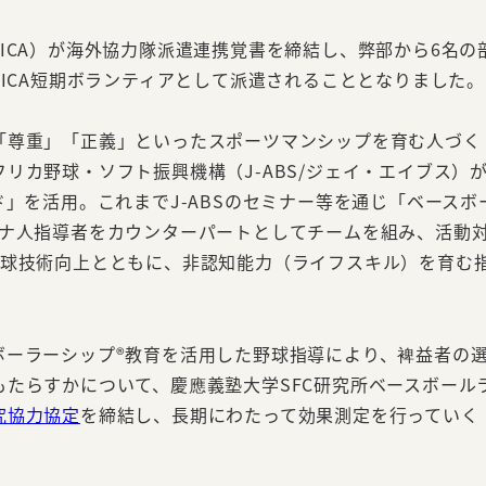
ICA）が海外協力隊派遣連携覚書を締結し、弊部から6名の
JICA短期ボランティアとして派遣されることとなりました。
「尊重」「正義」といったスポーツマンシップを育む人づく
リカ野球・ソフト振興機構（J-ABS/ジェイ・エイブス）
ド」を活用。これまでJ-ABSのセミナー等を通じ「ベースボ
ーナ人指導者をカウンターパートとしてチームを組み、活動
野球技術向上とともに、非認知能力（ライフスキル）を育む
ボーラーシップ®教育を活用した野球指導により、裨益者の
たらすかについて、慶應義塾大学SFC研究所ベースボール
究協力協定
を締結し、長期にわたって効果測定を行っていく