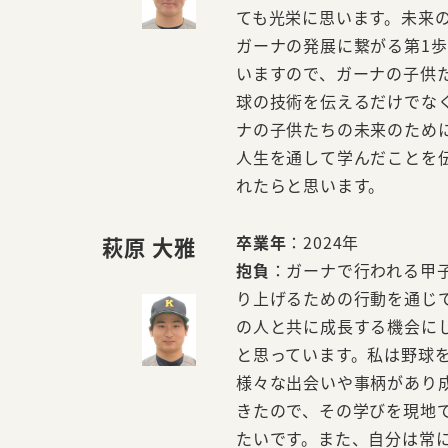
ても光栄に思います。未来
ガーナの発展に繋がる第1
いますので、ガーナの子供
球の技術を伝えるだけでな
ナの子供たちの未来のため
人生を通して学んだことを
れたらと思います。
卒業年
：2024年
萩原 大雅
抱負
：ガーナで行われる甲
り上げるための行動を通じ
の人と共に成長する機会に
と思っています。私は野球
様々な出会いや事柄があり
きたので、その学びを現地
たいです。また、自分は常