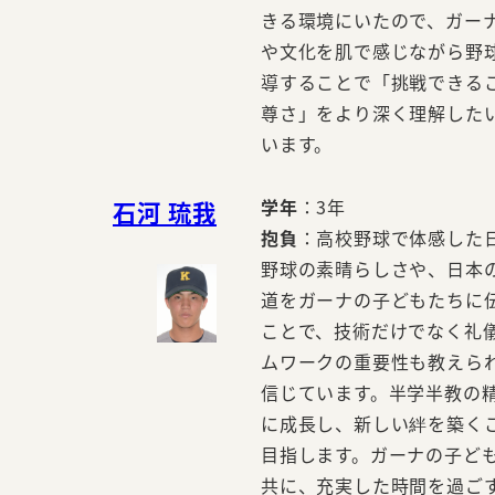
きる環境にいたので、ガー
や文化を肌で感じながら野
導することで「挑戦できる
尊さ」をより深く理解した
います。
学年
：3年
石河 琉我
抱負
：高校野球で体感した
野球の素晴らしさや、日本
道をガーナの子どもたちに
ことで、技術だけでなく礼
ムワークの重要性も教えら
信じています。半学半教の
に成長し、新しい絆を築く
目指します。ガーナの子ど
共に、充実した時間を過ご