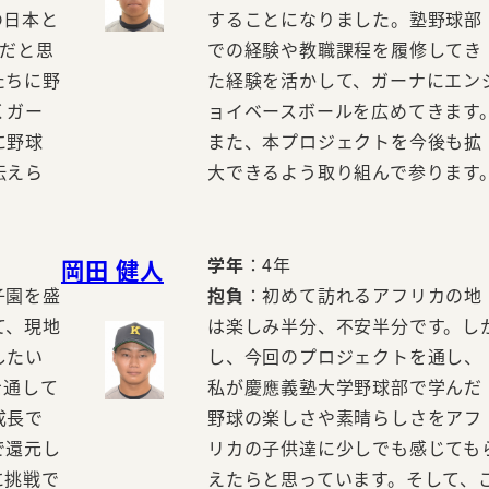
の日本と
することになりました。塾野球部
歩だと思
での経験や教職課程を履修してき
たちに野
た経験を活かして、ガーナにエン
くガー
ョイベースボールを広めてきます
に野球
また、本プロジェクトを今後も拡
伝えら
大できるよう取り組んで参ります
学年
：4年
岡田 健人
子園を盛
抱負
：初めて訪れるアフリカの地
て、現地
は楽しみ半分、不安半分です。し
したい
し、今回のプロジェクトを通し、
を通して
私が慶應義塾大学野球部で学んだ
成長で
野球の楽しさや素晴らしさをアフ
で還元し
リカの子供達に少しでも感じても
に挑戦で
えたらと思っています。そして、