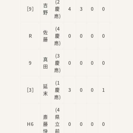
(2
吉
［9］
慶
4
3
0
0
0
野
應)
(4
佐
R
慶
0
0
0
0
0
藤
應)
(3
真
9
慶
0
0
0
0
0
田
應)
(1
延
［3］
慶
3
0
0
1
0
末
應)
(4
斎
県
H6
藤
立
0
0
0
0
0
快
前