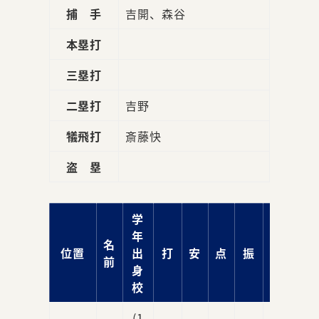
捕 手
吉開、森谷
本塁打
三塁打
二塁打
吉野
犠飛打
斎藤快
盗 塁
学
年
名
位置
出
打
安
点
振
球
前
身
校
(1