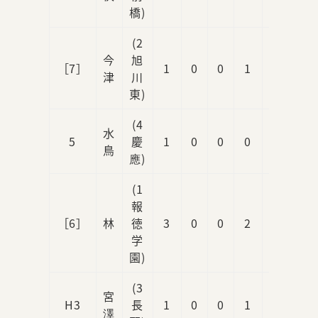
橋)
(2
今
旭
［7］
1
0
0
1
2
津
川
東)
(4
水
5
慶
1
0
0
0
0
鳥
應)
(1
報
［6］
林
徳
3
0
0
2
0
学
園)
(3
宮
H3
長
1
0
0
1
0
澤