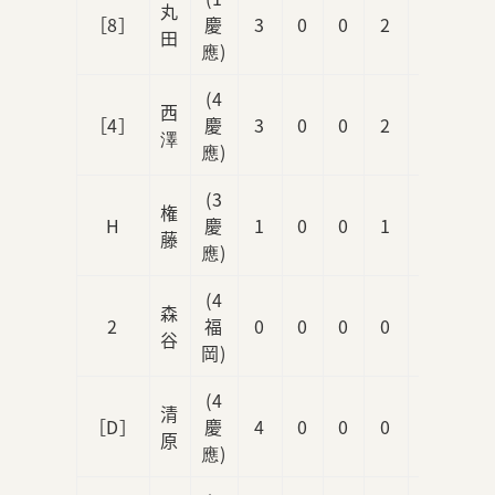
丸
［8］
慶
3
0
0
2
1
田
應)
(4
西
［4］
慶
3
0
0
2
0
澤
應)
(3
権
H
慶
1
0
0
1
0
藤
應)
(4
森
2
福
0
0
0
0
0
谷
岡)
(4
清
［D］
慶
4
0
0
0
0
原
應)