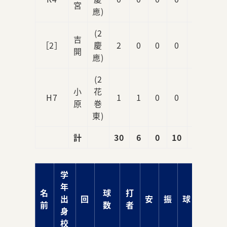
宮
應)
(2
吉
［2］
慶
2
0
0
0
0
開
應)
(2
小
花
H7
1
1
0
0
0
原
巻
東)
計
30
6
0
10
3
学
年
名
球
打
出
回
安
振
球
責
前
数
者
身
校