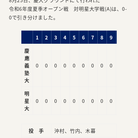
8月25日、慶大グラウンドにて行われた
令和6年度夏季オープン戦 対明星大学戦(A)は、0-
0で引き分けました。
1
2
3
4
5
6
7
8
9
R
慶
應
義
0
0
0
0
0
0
0
0
0
0
塾
大
明
星
0
0
0
0
0
0
0
0
0
0
大
投 手
沖村、竹内、木暮