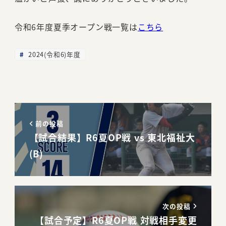
令和6年度夏季オープン戦一覧は
こちら
2024(令和6)年度
前の投稿
【試合結果】R6夏OP戦 vs 東北福祉大
(B)
次の投稿
【試合予定】R6夏OP戦 対戦相手変更