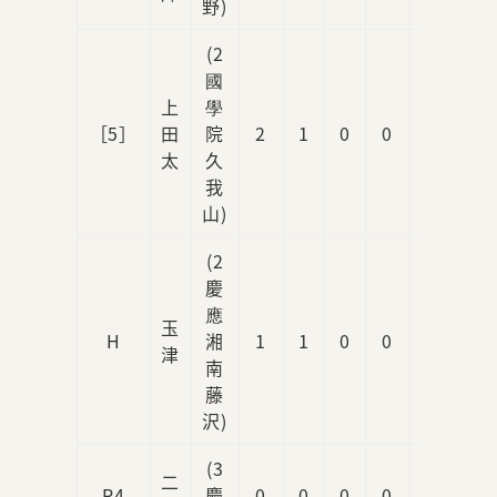
野)
(2
國
上
學
［5］
田
院
2
1
0
0
0
太
久
我
山)
(2
慶
應
玉
H
湘
1
1
0
0
0
津
南
藤
沢)
(3
二
R4
慶
0
0
0
0
0