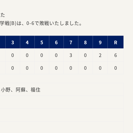
れた
戦(B)は、0-6で敗戦いたしました。
3
4
5
6
7
8
9
R
0
0
0
0
3
0
2
6
0
0
0
0
0
0
0
0
、小野、阿蘇、福住