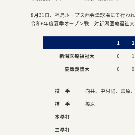
8月31日、福島ホープス西会津球場にて行わ
令和6年度夏季オープン戦 対新潟医療福祉大学
1
2
新潟医療福祉大
0
1
慶應義塾大
0
0
投 手
向井、中村陽、冨原
捕 手
篠原
本塁打
三塁打