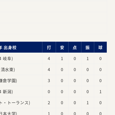
年 出身校
打
安
点
振
球
(4 岐阜)
4
1
0
1
0
4 清水東)
4
0
0
0
0
 鎌倉学園)
3
0
0
0
0
(4 新潟)
0
0
0
0
1
スト・トーランス)
2
0
0
1
0
 日本大学)
1
0
0
0
0