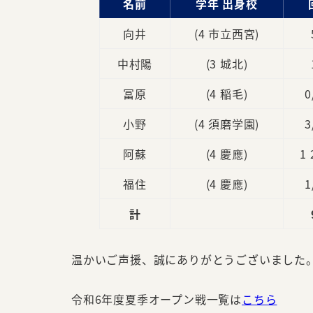
名前
学年 出身校
向井
(4 市立西宮)
中村陽
(3 城北)
冨原
(4 稲毛)
0
小野
(4 須磨学園)
3
阿蘇
(4 慶應)
1 
福住
(4 慶應)
1
計
温かいご声援、誠にありがとうございました
令和6年度夏季オープン戦一覧は
こちら