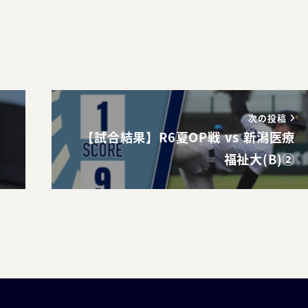
次の投稿
【試合結果】R6夏OP戦 vs 新潟医療
福祉大(B)②