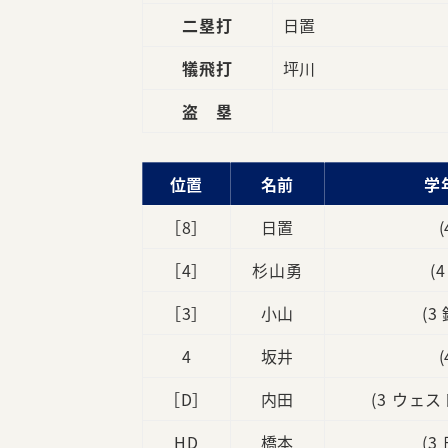
二塁打
日置
犠飛打
坪川
盗 塁
位置
名前
学
［8］
日置
［4］
杉山勇
(
［3］
小山
(3
4
坂井
［D］
内田
(3 ウェ
HD
橋本
(3