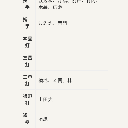
手
木暮、広池
捕
渡辺憩、吉開
手
本塁
打
三塁
打
二塁
横地、本間、林
打
犠飛
上田太
打
盗
清原
塁