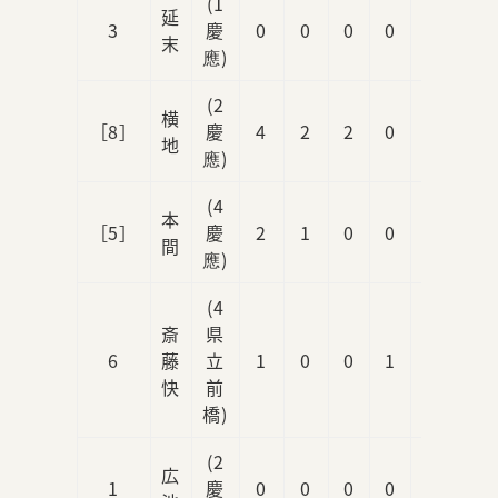
(1
延
3
慶
0
0
0
0
0
末
應)
(2
横
［8］
慶
4
2
2
0
0
地
應)
(4
本
［5］
慶
2
1
0
0
1
間
應)
(4
斎
県
6
藤
立
1
0
0
1
0
快
前
橋)
(2
広
1
慶
0
0
0
0
0