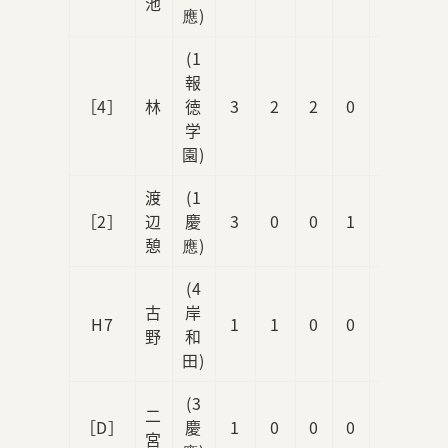
池
應)
(1
報
［4］
林
徳
3
2
2
0
1
学
園)
渡
(1
［2］
辺
慶
3
0
0
1
0
憩
應)
(4
古
岸
H7
1
1
0
0
0
野
和
田)
(3
二
［D］
慶
1
0
0
0
0
宮