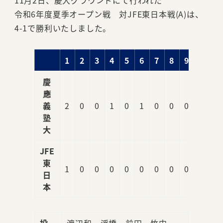
11月2日、慶大グラウンドにて行われた
令和6年度夏季オープン戦 対JFE東日本戦(A)は、
4-1で勝利いたしました。
1
2
3
4
5
6
7
8
9
R
慶
應
義
2
0
0
1
0
1
0
0
0
4
塾
大
JFE
東
1
0
0
0
0
0
0
0
0
1
日
本
投
渡辺和、浮橋、前田、竹内、