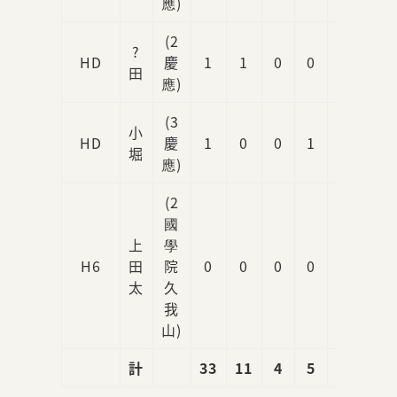
應)
(2
?
HD
慶
1
1
0
0
0
田
應)
(3
小
HD
慶
1
0
0
1
0
堀
應)
(2
國
上
學
H6
田
院
0
0
0
0
0
太
久
我
山)
計
33
11
4
5
3