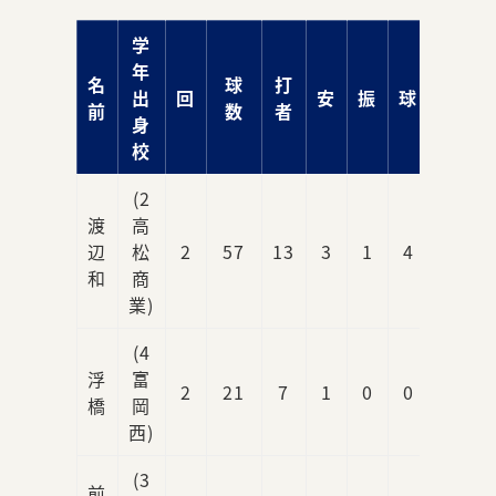
学
年
名
球
打
出
回
安
振
球
責
前
数
者
身
校
(2
渡
高
辺
松
2
57
13
3
1
4
1
和
商
業)
(4
浮
富
2
21
7
1
0
0
0
橋
岡
西)
(3
前