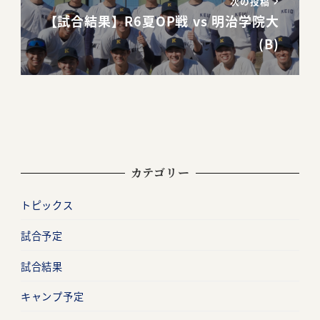
次の投稿
【試合結果】R6夏OP戦 vs 明治学院大
(B)
カテゴリー
トピックス
試合予定
試合結果
キャンプ予定