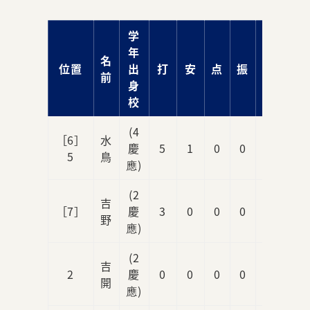
学
年
名
位置
出
打
安
点
振
球
前
身
校
(4
［6］
水
慶
5
1
0
0
0
5
鳥
應)
(2
吉
［7］
慶
3
0
0
0
1
野
應)
(2
吉
2
慶
0
0
0
0
0
開
應)