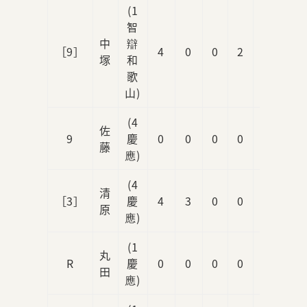
(1
智
中
辯
［9］
4
0
0
2
0
塚
和
歌
山)
(4
佐
9
慶
0
0
0
0
0
藤
應)
(4
清
［3］
慶
4
3
0
0
0
原
應)
(1
丸
R
慶
0
0
0
0
0
田
應)