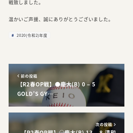
戦致しました。
温かいご声援、誠にありがとうございました。
2020(令和2)年度
前の投稿
【R2春OP戦】●慶大(B) 0 – 5
GOLD’S GY…
次の投稿
【R2春OP戦】○慶大(B) 13 – 8 清和