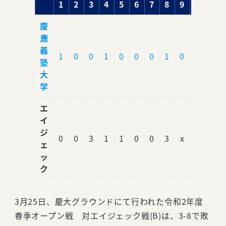
1
2
3
4
5
6
7
8
9
計
慶
應
義
1
0
0
1
0
0
0
1
0
3
塾
大
学
エ
イ
ジ
0
0
3
1
1
0
0
3
x
8
ェ
ッ
ク
3月25日、慶大グラウンドにて行われた令和2年度
春季オープン戦 対エイジェック戦(B)は、3-8で敗