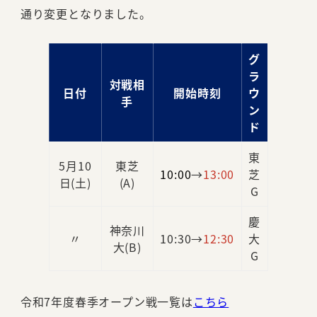
通り変更となりました。
グ
ラ
対戦相
日付
開始時刻
ウ
手
ン
ド
東
5月10
東芝
10:00
→
13:00
芝
日(土)
(A)
G
慶
神奈川
〃
10:30→
12:30
大
大(B)
G
令和7年度春季オープン戦一覧は
こちら