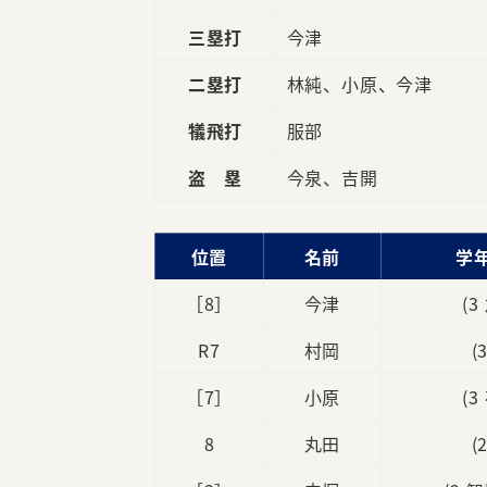
三塁打
今津
二塁打
林純、小原、今津
犠飛打
服部
盗 塁
今泉、吉開
位置
名前
学
［8］
今津
(3
R7
村岡
(
［7］
小原
(3
8
丸田
(