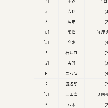
［3］
中塚
(2 
3
吉野
(
3
延末
(
［D］
常松
(4 
［5］
今泉
(
5
福井直
(
［2］
吉開
(
H
二宮慎
(
2
渡辺憩
(
［6］
上田太
(3 
6
八木
(