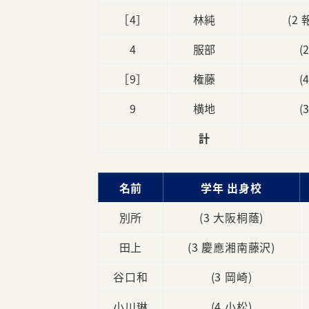
［4］
林純
(2
4
服部
(
［9］
権藤
(
9
横地
(
計
名前
学年 出身校
別所
(3 大阪桐蔭)
田上
(3 慶應湘南藤沢)
谷口和
(3 岡崎)
小川琳
(4 小松)