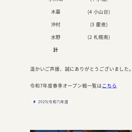
木暮
(4 小山台)
沖村
(3 慶應)
水野
(2 札幌南)
計
温かいご声援、誠にありがとうございました
令和7年度春季オープン戦一覧は
こちら
2025(令和7)年度