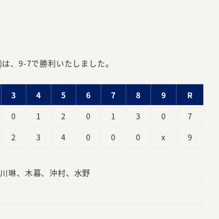
)は、9-7で勝利いたしました。
3
4
5
6
7
8
9
R
0
1
2
0
1
3
0
7
2
3
4
0
0
0
x
9
小川琳、木暮、沖村、水野