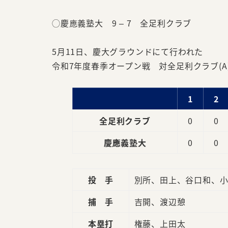
◯慶應義塾大 9 – 7 全足利クラブ
5月11日、慶大グラウンドにて行われた
令和7年度春季オープン戦 対全足利クラブ(A
1
2
全足利クラブ
0
0
慶應義塾大
0
0
投 手
別所、田上、谷口和、
捕 手
吉開、渡辺憩
本塁打
権藤、上田太