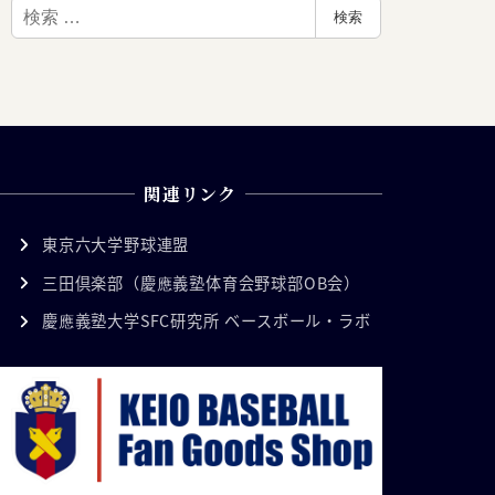
検
検索
索
関連リンク
東京六大学野球連盟
三田倶楽部（慶應義塾体育会野球部OB会）
慶應義塾大学SFC研究所 ベースボール・ラボ