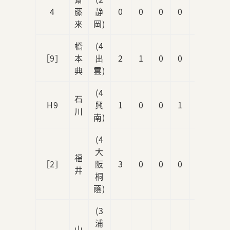
4
藤
静
0
0
0
0
0
來
岡)
橋
(4
［9］
本
出
2
1
0
0
0
典
雲)
(4
石
H9
興
1
0
0
1
0
川
南)
(4
大
福
［2］
阪
3
0
0
0
1
井
桐
蔭)
(3
浦
山