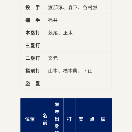
投 手
渡部淳、森下、谷村然
捕 手
福井
本塁打
萩尾、正木
三塁打
二塁打
文元
犠飛打
山本、橋本典、下山
盗 塁
学
年
名
位置
出
打
安
点
振
球
前
身