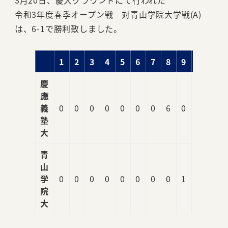
3月20日、慶大グラウンドにて行われた
令和3年度春季オープン戦 対青山学院大学戦(A)
は、6-1で勝利致しました。
1
2
3
4
5
6
7
8
9
R
慶
應
義
0
0
0
0
0
0
0
6
0
6
塾
大
青
山
学
0
0
0
0
0
0
0
0
1
1
院
大