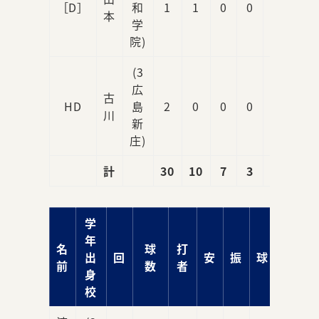
［D］
和
1
1
0
0
0
本
学
院)
(3
広
古
HD
島
2
0
0
0
0
川
新
庄)
計
30
10
7
3
1
学
年
名
球
打
出
回
安
振
球
責
前
数
者
身
校