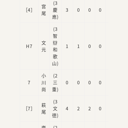
(3
宮
［4］
慶
3
0
0
0
0
尾
應)
(3
智
文
辯
H7
1
1
0
0
0
元
和
歌
山)
小
(2
7
川
三
0
0
0
0
0
尚
重)
(3
萩
［7］
文
4
2
2
0
0
尾
徳)
齋
(2