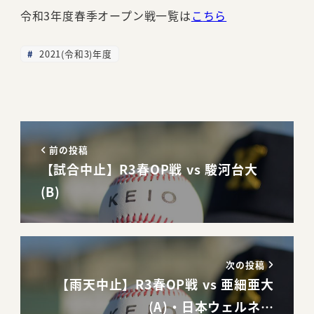
令和3年度春季オープン戦一覧は
こ
ちら
2021(令和3)年度
前の投稿
【試合中止】R3春OP戦 vs 駿河台大
(B)
次の投稿
【雨天中止】R3春OP戦 vs 亜細亜大
(A)・日本ウェルネ…