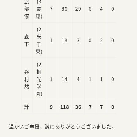
渡
(3
部
慶
7
86
29
6
4
0
0
淳
應)
(2
森
米
1
18
3
0
2
0
0
下
子
東)
(2
谷
桐
村
光
1
14
4
1
1
0
1
然
学
園)
計
9
118
36
7
7
0
1
温かいご声援、誠にありがとうございました。