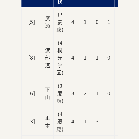
校
(2
廣
［5］
慶
4
1
0
1
0
瀬
應)
(4
渡
桐
［8］
部
光
4
1
1
0
0
遼
学
園)
(3
下
［6］
慶
3
2
1
0
0
山
應)
(4
正
［3］
慶
4
1
3
1
0
木
應)