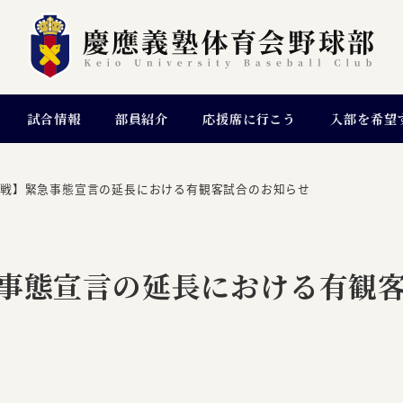
試合情報
部員紹介
応援席に行こう
入部を希望
グ戦】緊急事態宣言の延長における有観客試合のお知らせ
急事態宣言の延長における有観