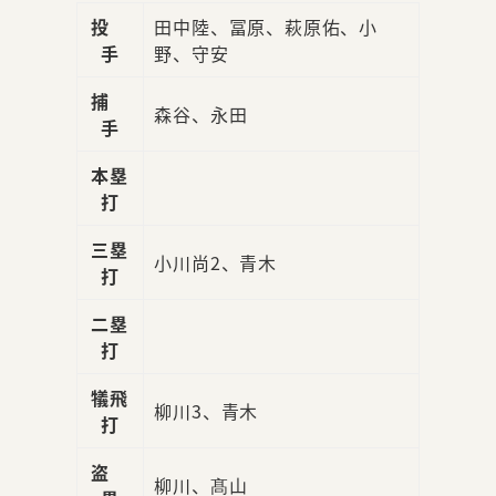
投
田中陸、冨原、萩原佑、小
手
野、守安
捕
森谷、永田
手
本塁
打
三塁
小川尚2、青木
打
二塁
打
犠飛
柳川3、青木
打
盗
柳川、髙山