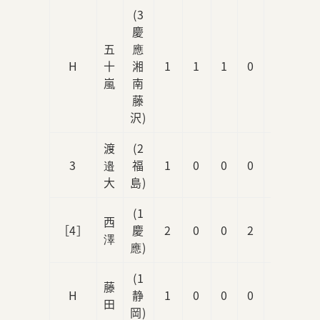
(3
慶
五
應
H
十
湘
1
1
1
0
0
嵐
南
藤
沢)
渡
(2
3
邉
福
1
0
0
0
0
大
島)
(1
西
［4］
慶
2
0
0
2
0
澤
應)
(1
藤
H
静
1
0
0
0
0
田
岡)