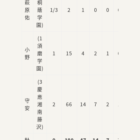
萩
桐
原
蔭
1/3
2
1
0
0
0
0
佑
学
園)
(1
須
小
磨
1
15
4
2
1
0
1
野
学
園)
(3
慶
應
守
湘
2
66
14
7
2
1
4
安
南
藤
沢)
計
9
180
47
14
7
7
10