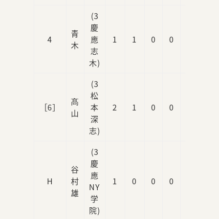
(3
慶
青
4
應
1
1
0
0
0
木
志
木)
(3
松
髙
［6］
本
2
1
0
0
2
山
深
志)
(3
慶
谷
應
H
村
1
0
0
0
0
NY
雄
学
院)