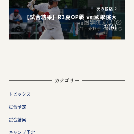
次の投稿
【試合結果】R3夏OP戦 vs 國學院大
②(A)
カテゴリー
トピックス
試合予定
試合結果
キャンプ予定