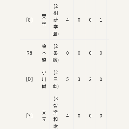
(2
桐
栗
［8］
蔭
4
0
0
1
1
林
学
園)
橋
(2
R8
本
巣
0
0
0
0
0
駿
鴨)
小
(2
［D］
川
三
5
3
2
0
0
尚
重)
(3
智
文
辯
［7］
4
0
0
0
1
元
和
歌