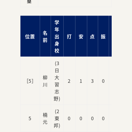
塁
学
年
名
位置
出
打
安
点
振
球
前
身
校
(3
日
柳
大
［5］
2
1
3
0
0
川
習
志
野)
(2
楠
5
東
0
0
0
0
0
元
邦)