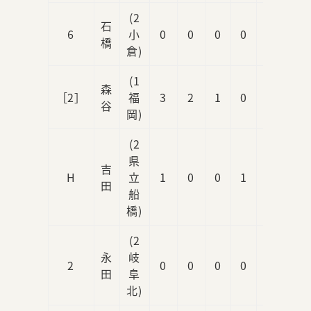
(2
石
6
小
0
0
0
0
0
橋
倉)
(1
森
［2］
福
3
2
1
0
0
谷
岡)
(2
県
吉
H
立
1
0
0
1
0
田
船
橋)
(2
永
岐
2
0
0
0
0
0
田
阜
北)