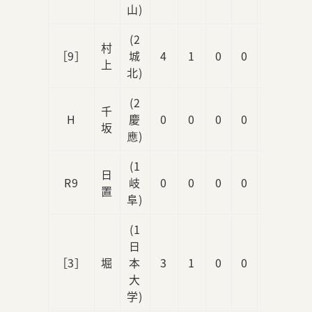
山)
(2
村
［9］
城
4
1
0
0
0
上
北)
(2
千
H
慶
0
0
0
0
1
坂
應)
(1
日
R9
岐
0
0
0
0
0
置
阜)
(1
日
［3］
堀
本
3
1
0
0
0
大
学)