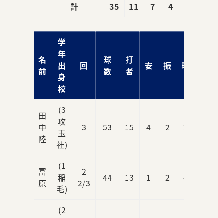
計
35
11
7
4
5
学
年
名
球
打
出
回
安
振
球
責
前
数
者
身
校
(3
田
攻
中
3
53
15
4
2
2
4
玉
陸
社)
(1
冨
2
稲
44
13
1
2
4
1
原
2/3
毛)
(2