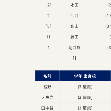
［2］
永田
(
2
今井
(
［6］
髙山
(
H
藤田
4
荒井悠
(
計
名前
学年 出身校
宮野
(3 慶應)
大島光
(3 慶應)
田中智
(3 慶應)