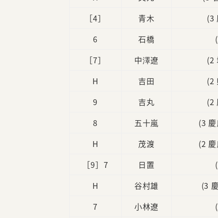
［4］
青木
(
6
石橋
［7］
中澤遼
(
H
吉田
(
9
吉丸
(
8
五十嵐
(3 
H
茂渡
(2 
［9］7
日置
H
谷村雄
(3
7
小林遼