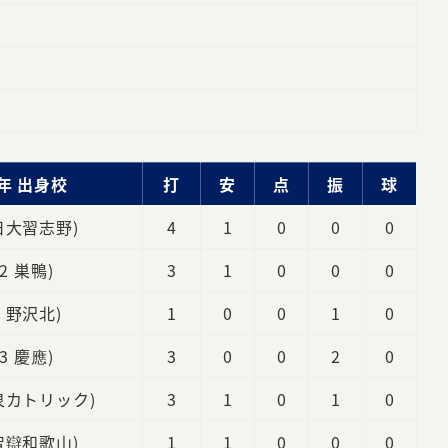
年 出身校
打
安
点
振
球
 日大習志野)
4
1
0
0
0
(2 巣鴨)
3
1
0
0
0
2 野沢北)
1
0
0
1
0
(3 慶應)
3
0
0
2
0
光泉カトリック)
3
1
0
1
0
 智辯和歌山)
1
1
0
0
0