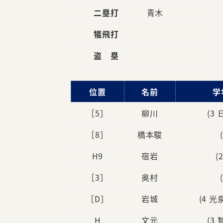
二塁打
青木
犠飛打
盗 塁
位置
名前
学
［5］
柳川
(3
［8］
橋本駿
H9
宿岩
(
［3］
奥村
［D］
岩城
(4 
H
文元
(3