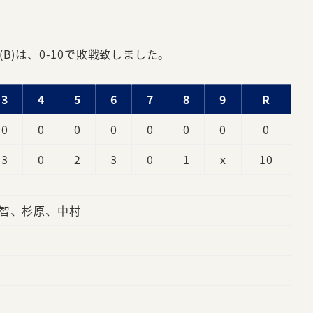
た
B)は、0-10で敗戦致しました。
3
4
5
6
7
8
9
R
0
0
0
0
0
0
0
0
3
0
2
3
0
1
x
10
智、杉原、中村