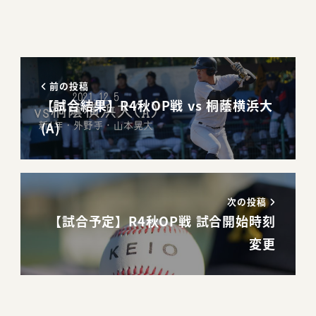
前の投稿
【試合結果】R4秋OP戦 vs 桐蔭横浜大
(A)
次の投稿
【試合予定】R4秋OP戦 試合開始時刻
変更