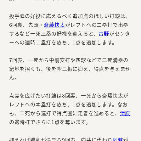
投手陣の好投に応えるべく追加点のほしい打線は、
6回裏、先頭・
斎藤快太
がレフトへの二塁打で出塁
するなど一死三塁の好機を迎えると、
古野
がセンタ
ーへの適時二塁打を放ち、1点を追加します。
7回表、一死から中前安打や四球などで二死満塁の
窮地を招くも、後を空三振に抑え、得点を与えませ
ん。
点差を広げたい打線は8回裏、一死から斎藤快太が
レフトへの本塁打を放ち、1点を追加します。なお
も、二死から連打で得点圏に走者を進めると、
清原
の適時打でさらに1点を奪います。
抑えれば勝利が決まる9回表、向井に代わり
阿蘇
が