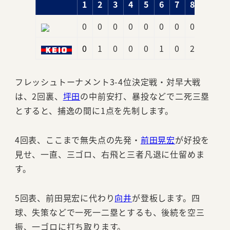
1
2
3
4
5
6
7
8
9
0
0
0
0
0
0
0
0
0
0
0
1
0
0
0
1
0
2
x
4
フレッシュトーナメント3-4位決定戦・対早大戦
は、2回裏、
坪田
の中前安打、暴投などで二死三塁
とすると、捕逸の間に1点を先制します。
4回表、ここまで無失点の先発・
前田晃宏
が好投を
見せ、一直、三ゴロ、右飛と三者凡退に仕留めま
す。
5回表、前田晃宏に代わり
向井
が登板します。四
球、失策などで一死一二塁とするも、後続を空三
振、一ゴロに打ち取ります。