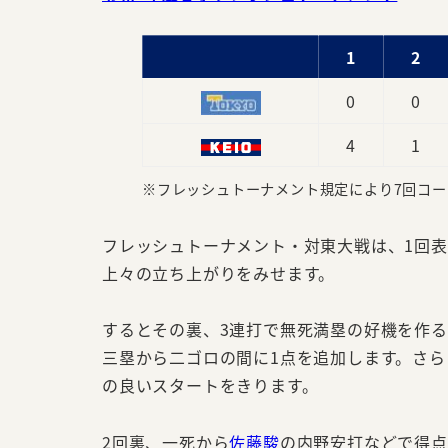
1
2
0
0
4
1
※フレッシュトーナメント規定により7回コー
フレッシュトーナメント・対東大戦は、1回
上々の立ち上がりをみせます。
するとその裏、3連打で無死満塁の好機を作
三塁から二ゴロの間に1点を追加します。さ
の良いスタートをきります。
2回裏、一死から
佐藤駿
の内野安打などで得点