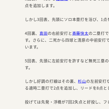
点を追加します。
しかし3回表、先頭にソロ本塁打を浴び、1点
4回裏、
真田
の右前安打と
斎藤快太
の二塁打で
す。さらに、二死から四球と清原の中前安打
います。
5回表、先頭に左前安打を許すなど無死三塁
す。
しかし好調の打線はその裏、
杉山
の左前安打
る適時二塁打で2点を追加し、リードを8点と
投げては先発・浮橋が7回2失点と好投し、フ