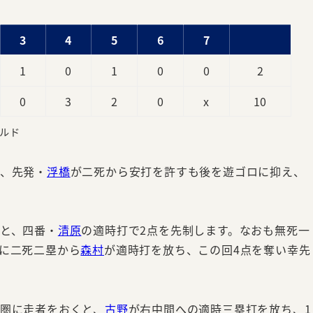
3
4
5
6
7
1
0
1
0
0
2
0
3
2
0
x
10
ルド
表、先発・
浮橋
が二死から安打を許すも後を遊ゴロに抑え、
ると、四番・
清原
の適時打で2点を先制します。なおも無死一
らに二死二塁から
森村
が適時打を放ち、この回4点を奪い幸先
圏に走者をおくと、
古野
が右中間への適時三塁打を放ち、1