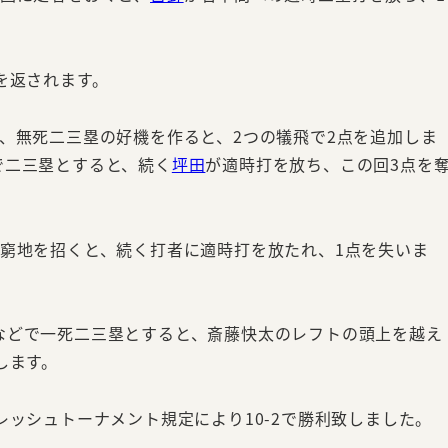
を返されます。
、無死二三塁の好機を作ると、2つの犠飛で2点を追加しま
で二三塁とすると、続く
坪田
が適時打を放ち、この回3点を
の窮地を招くと、続く打者に適時打を放たれ、1点を失いま
などで一死二三塁とすると、斎藤快太のレフトの頭上を越え
します。
レッシュトーナメント規定により10-2で勝利致しました。