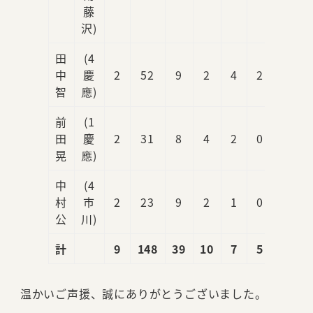
藤
沢)
田
(4
中
慶
2
52
9
2
4
2
0
智
應)
前
(1
田
慶
2
31
8
4
2
0
2
晃
應)
中
(4
村
市
2
23
9
2
1
0
0
公
川)
計
9
148
39
10
7
5
4
温かいご声援、誠にありがとうございました。