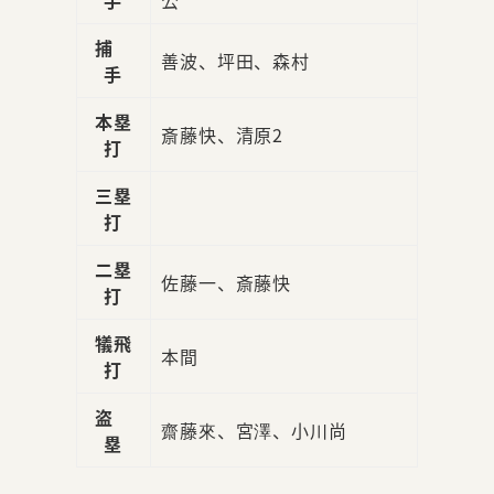
捕
善波、坪田、森村
手
本塁
斎藤快、清原2
打
三塁
打
二塁
佐藤一、斎藤快
打
犠飛
本間
打
盗
齋藤來、宮澤、小川尚
塁