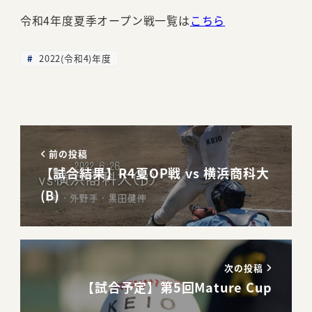
令和4年度夏季オープン戦一覧は
こちら
2022(令和4)年度
前の投稿
【試合結果】R4夏OP戦 vs 横浜商科大
(B)
次の投稿
【試合予定】第5回Mature Cup