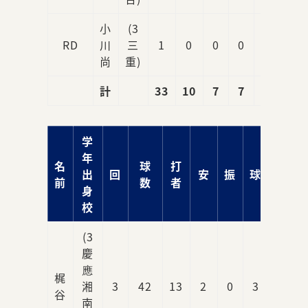
小
(3
RD
川
三
1
0
0
0
0
尚
重)
計
33
10
7
7
3
学
年
名
球
打
出
回
安
振
球
責
前
数
者
身
校
(3
慶
應
梶
湘
3
42
13
2
0
3
2
谷
南