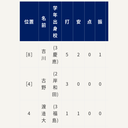
学
年
名
位置
出
打
安
点
振
球
前
身
校
(3
吉
［8］
慶
5
2
0
1
0
川
應)
(2
古
岸
［4］
3
0
0
0
0
野
和
田)
渡
(3
4
邉
福
1
1
0
0
0
大
島)