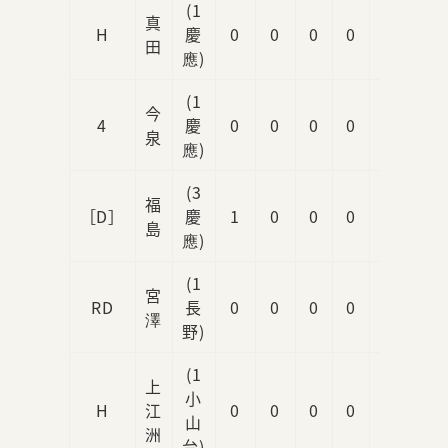
(1
真
H
慶
0
0
0
0
1
田
應)
(1
今
4
慶
0
0
0
0
0
泉
應)
(3
福
［D］
慶
1
0
0
0
1
島
應)
(1
宮
RD
長
0
0
0
0
0
澤
野)
(1
上
小
H
江
0
0
0
0
1
山
洲
台)