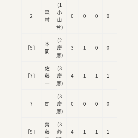
(1
森
小
2
0
0
0
0
0
村
山
台)
(2
本
［5］
慶
3
1
0
0
0
間
應)
佐
(3
［7］
藤
慶
4
1
1
1
0
一
應)
(3
7
関
慶
0
0
0
0
0
應)
齋
(3
［9］
藤
静
4
1
1
1
0