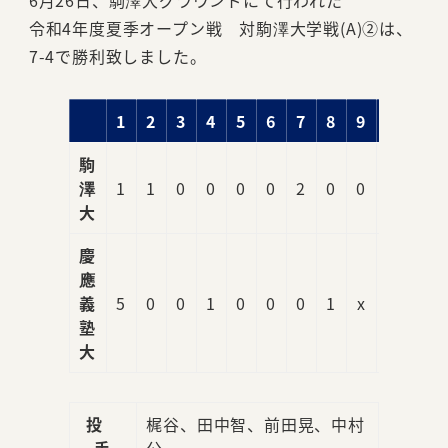
6月26日、駒澤大グラウンドにて行われた
令和4年度夏季オープン戦 対駒澤大学戦(A)②は、
7-4で勝利致しました。
1
2
3
4
5
6
7
8
9
R
駒
澤
1
1
0
0
0
0
2
0
0
4
大
慶
應
義
5
0
0
1
0
0
0
1
x
7
塾
大
投
梶谷、田中智、前田晃、中村
手
公