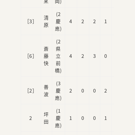
來
岡)
(2
清
［3］
慶
4
2
2
1
0
原
應)
(2
斎
県
［6］
藤
立
4
2
3
0
0
快
前
橋)
(3
善
［2］
慶
2
0
0
2
0
波
應)
(1
坪
2
慶
1
0
0
1
0
田
應)