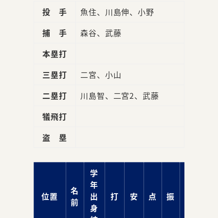
投 手
魚住、川島伸、小野
捕 手
森谷、武藤
本塁打
三塁打
二宮、小山
二塁打
川島智、二宮2、武藤
犠飛打
盗 塁
学
年
名
位置
出
打
安
点
振
球
前
身