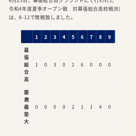
6月25日、幕張総合高グラウンドにて行われた
令和4年度夏季オープン戦 対幕張総合高校戦(B)
は、8-12で敗戦致しました。
1
2
3
4
5
6
7
8
9
R
幕
張
総
1
0
3
0
2
6
0
0
0
12
合
高
慶
應
義
0
0
0
0
2
1
1
4
0
8
塾
大