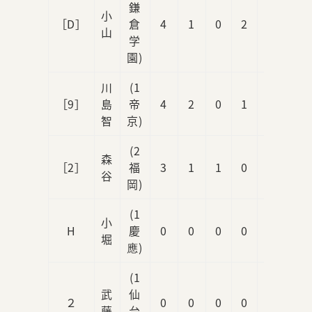
鎌
小
［D］
倉
4
1
0
2
1
山
学
園)
川
(1
［9］
島
帝
4
2
0
1
1
智
京)
(2
森
［2］
福
3
1
1
0
0
谷
岡)
(1
小
H
慶
0
0
0
0
1
堀
應)
(1
武
仙
２
0
0
0
0
0
藤
台