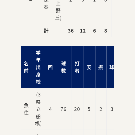
上
泰
野
丘)
計
36
12
6
8
6
学
年
名
球
打
出
回
安
振
球
責
前
数
者
身
校
(3
県
魚
立
4
76
20
5
2
3
0
住
船
橋)