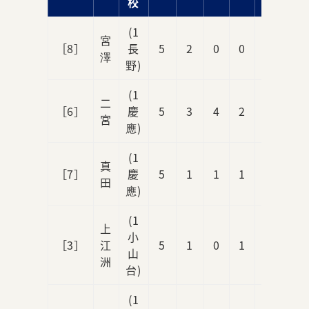
校
(1
宮
［8］
長
5
2
0
0
0
澤
野)
(1
二
［6］
慶
5
3
4
2
0
宮
應)
(1
真
［7］
慶
5
1
1
1
0
田
應)
(1
上
小
［3］
江
5
1
0
1
0
山
洲
台)
(1