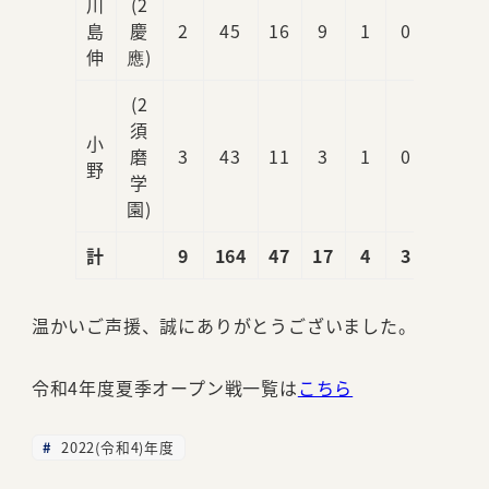
川
(2
島
慶
2
45
16
9
1
0
3
伸
應)
(2
須
小
磨
3
43
11
3
1
0
0
野
学
園)
計
9
164
47
17
4
3
3
温かいご声援、誠にありがとうございました。
令和4年度夏季オープン戦一覧は
こちら
2022(令和4)年度