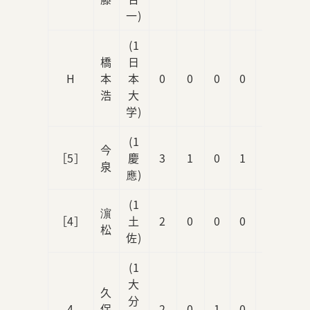
一)
(1
橋
日
H
本
本
0
0
0
0
1
浩
大
学)
(1
今
［5］
慶
3
1
0
1
2
泉
應)
(1
濵
［4］
土
2
0
0
0
0
松
佐)
(1
大
久
分
4
保
2
0
1
0
0