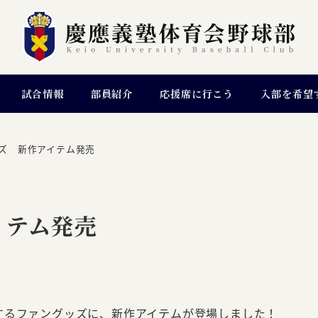
試合情報
部員紹介
応援席に行こう
入部を希望
ズ 新作アイテム発売
イテム発売
するファングッズに、新作アイテムが登場しました！