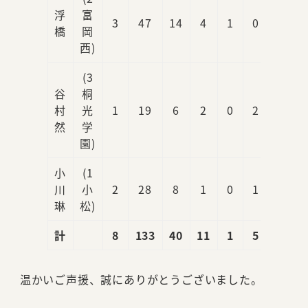
浮
富
3
47
14
4
1
0
3
橋
岡
西)
(3
谷
桐
村
光
1
19
6
2
0
2
1
然
学
園)
小
(1
川
小
2
28
8
1
0
1
0
琳
松)
計
8
133
40
11
1
5
7
温かいご声援、誠にありがとうございました。