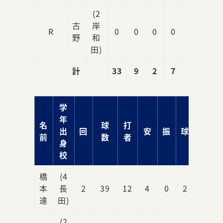
(2
古
岸
R
0
0
0
0
0
野
和
田)
計
33
9
2
7
3
学
年
名
球
打
出
回
安
振
球
責
前
数
者
身
校
橋
(4
本
長
2
39
12
4
0
2
3
達
田)
(2