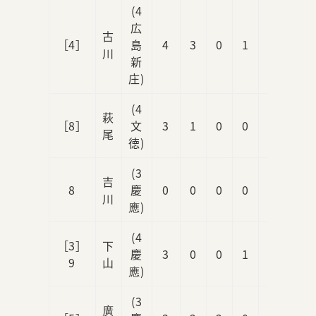
(4
広
古
［4］
島
4
3
0
1
0
川
新
庄)
(4
萩
［8］
文
3
1
0
0
0
尾
徳)
(3
吉
8
慶
0
0
0
0
0
川
應)
(4
［3］
下
慶
3
0
0
1
1
9
山
應)
(3
廣