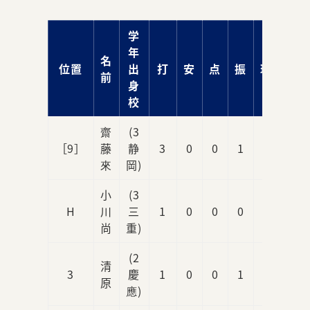
学
年
名
位置
出
打
安
点
振
球
前
身
校
齋
(3
［9］
藤
静
3
0
0
1
0
來
岡)
小
(3
H
川
三
1
0
0
0
0
尚
重)
(2
清
3
慶
1
0
0
1
0
原
應)