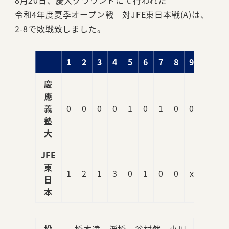
8月20日、慶大グラウンドにて行われた
令和4年度夏季オープン戦 対JFE東日本戦(A)は、
2-8で敗戦致しました。
1
2
3
4
5
6
7
8
9
R
慶
應
義
0
0
0
0
1
0
1
0
0
2
塾
大
JFE
東
1
2
1
3
0
1
0
0
x
8
日
本
投
橋本達、浮橋、谷村然、小川