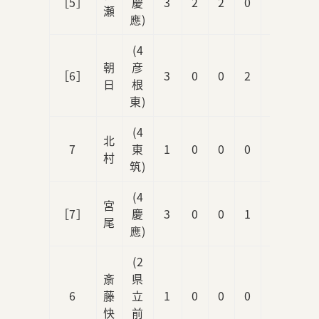
［5］
慶
3
2
2
0
1
瀬
應)
(4
朝
彦
［6］
3
0
0
2
0
日
根
東)
(4
北
7
東
1
0
0
0
0
村
筑)
(4
宮
［7］
慶
3
0
0
1
0
尾
應)
(2
斎
県
6
藤
立
1
0
0
0
0
快
前