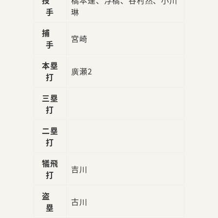
手
琳
捕
宮崎
手
本塁
廣瀬2
打
三塁
打
二塁
打
犠飛
吉川
打
盗
古川
塁