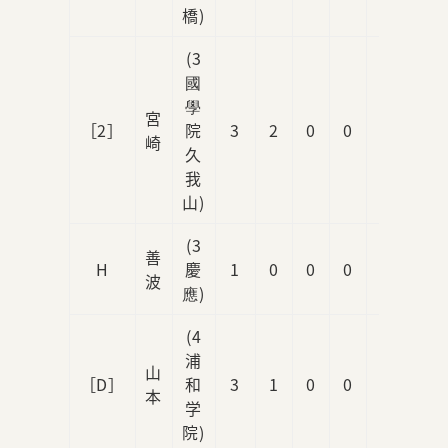
橋)
(3
國
學
宮
［2］
院
3
2
0
0
0
崎
久
我
山)
(3
善
H
慶
1
0
0
0
0
波
應)
(4
浦
山
［D］
和
3
1
0
0
1
本
学
院)