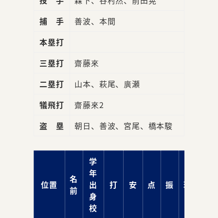
捕 手
善波、本間
本塁打
三塁打
齋藤來
二塁打
山本、萩尾、廣瀬
犠飛打
齋藤來2
盗 塁
朝日、善波、宮尾、橋本駿
学
年
名
位置
出
打
安
点
振
球
前
身
校