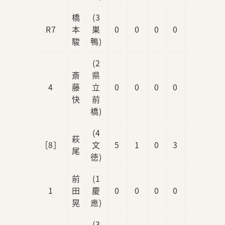
橋
(3
R7
本
巣
0
0
0
0
0
駿
鴨)
(2
斎
県
4
藤
立
0
0
0
0
0
快
前
橋)
(4
萩
［8］
文
5
1
0
3
0
尾
徳)
前
(1
1
田
慶
0
0
0
0
0
晃
應)
(3