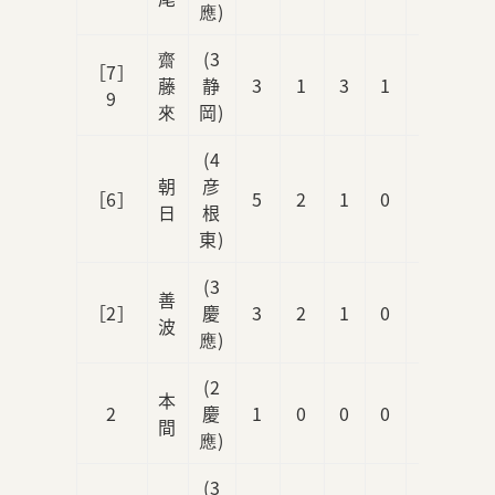
應)
齋
(3
［7］
藤
静
3
1
3
1
0
9
來
岡)
(4
朝
彦
［6］
5
2
1
0
0
日
根
東)
(3
善
［2］
慶
3
2
1
0
0
波
應)
(2
本
2
慶
1
0
0
0
0
間
應)
(3