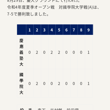
8月29日、慶大グラウンドにて行われた
令和4年度夏季オープン戦 対國學院大学戦(A)は、
7-5で勝利致しました。
1
2
3
4
5
6
7
8
9
R
慶
應
義
0
2
0
2
2
0
0
0
1
7
塾
大
國
學
0
2
0
0
2
0
0
0
1
5
院
大
投 手
森下、谷村然、前田晃