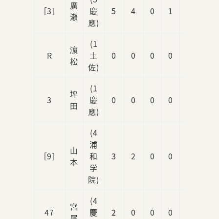
廣
［3］
慶
5
4
0
1
0
瀬
應)
(1
濵
R
土
0
0
0
0
0
松
佐)
(1
坪
3
慶
0
0
0
0
0
田
應)
(4
浦
山
［9］
和
3
2
0
0
0
本
学
院)
(4
宮
47
慶
2
0
0
0
0
尾