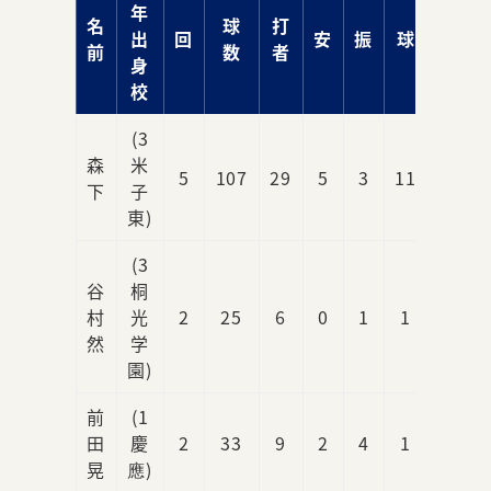
年
名
球
打
出
回
安
振
球
責
前
数
者
身
校
(3
森
米
5
107
29
5
3
11
4
下
子
東)
(3
谷
桐
村
光
2
25
6
0
1
1
0
然
学
園)
前
(1
田
慶
2
33
9
2
4
1
1
晃
應)