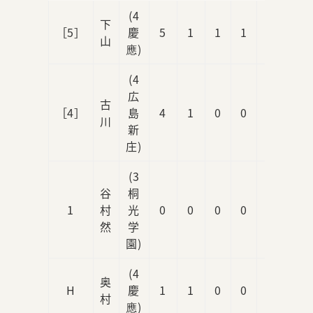
(4
下
［5］
慶
5
1
1
1
0
山
應)
(4
広
古
［4］
島
4
1
0
0
0
川
新
庄)
(3
谷
桐
1
村
光
0
0
0
0
0
然
学
園)
(4
奥
H
慶
1
1
0
0
0
村
應)