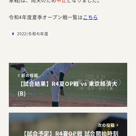
令和4年度夏季オープン戦一覧は
こちら
2022(令和4)年度
前の投稿
【試合結果】R4夏OP戦 vs 東京経済大
(B)
次の投稿
【試合予定】R4夏OP戦 試合開始時刻