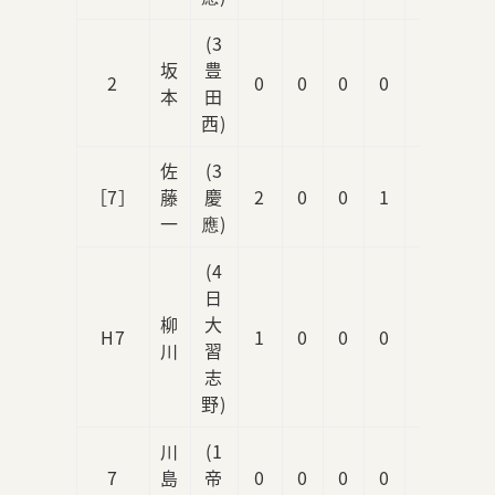
(3
坂
豊
2
0
0
0
0
0
本
田
西)
佐
(3
［7］
藤
慶
2
0
0
1
0
一
應)
(4
日
柳
大
H7
1
0
0
0
1
川
習
志
野)
川
(1
7
島
帝
0
0
0
0
0