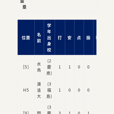
盗
塁
学
年
名
位置
出
打
安
点
振
球
前
身
校
(2
水
［5］
慶
1
1
0
0
2
鳥
應)
渡
(3
H5
邉
福
1
0
0
0
1
大
島)
(3
［9］
関
慶
3
1
0
1
0