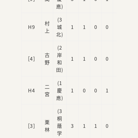
應)
(3
村
H9
城
1
1
0
0
0
上
北)
(2
古
岸
［4］
1
1
0
0
2
野
和
田)
(1
二
H4
慶
1
0
0
1
0
宮
應)
(3
桐
栗
［3］
蔭
3
1
1
0
0
林
学