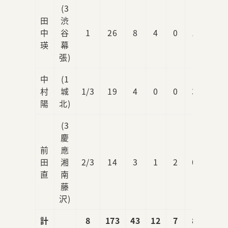
(3
田
渋
中
谷
1
26
8
4
0
1
3
瑛
幕
張)
中
(1
村
城
1/3
19
4
0
0
3
1
陽
北)
(3
慶
前
應
田
湘
2/3
14
3
1
2
0
0
直
南
藤
沢)
計
8
173
43
12
7
8
7