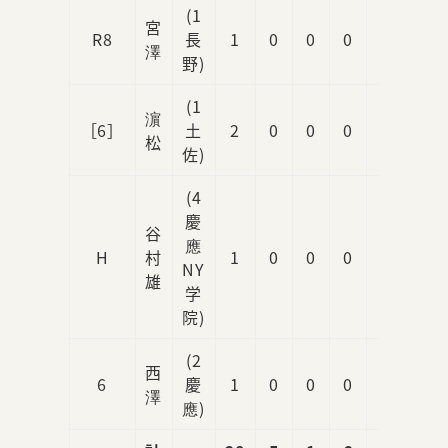
(1
宮
R8
長
1
0
0
0
0
澤
野)
(1
濵
［6］
土
2
0
0
0
0
松
佐)
(4
慶
谷
應
H
村
1
0
0
0
0
NY
雄
学
院)
(2
西
6
慶
1
0
0
0
0
澤
應)