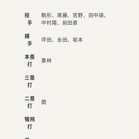
投
駒形、尾藤、宮野、田中瑛、
手
中村陽、前田直
捕
坪田、永田、坂本
手
本塁
栗林
打
三塁
打
二塁
関
打
犠飛
打