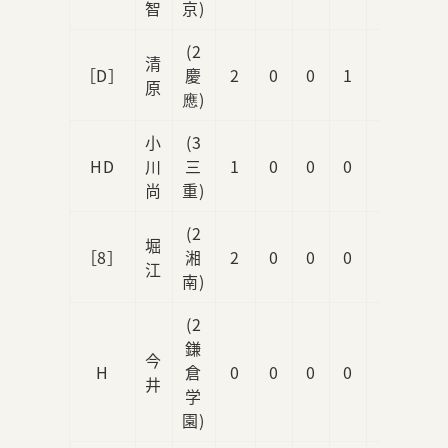
智
京)
(2
清
［D］
慶
2
0
0
1
0
原
應)
小
(3
HD
川
三
1
0
0
0
1
尚
重)
(2
堀
［8］
湘
2
0
0
0
0
江
南)
(2
鎌
今
H
倉
0
0
0
0
1
井
学
園)