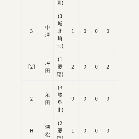
園)
(3
城
中
3
北
1
0
0
0
0
澤
埼
玉)
(1
坪
［2］
慶
2
0
0
2
1
田
應)
(3
永
岐
2
0
0
0
0
0
田
阜
北)
(2
深
H
慶
1
0
0
0
0
松
應)