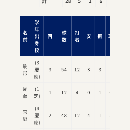
計
28
5
1
6
9
学
年
名
球
打
出
回
安
振
球
責
前
数
者
身
校
(3
駒
慶
3
54
12
3
3
1
1
形
應)
尾
(1
1
12
4
0
1
0
0
藤
芝)
(4
宮
慶
2
48
12
4
1
3
2
野
應)