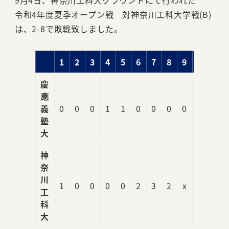
9月4日、神奈川工科大グラウンドにて行われた
令和4年度夏季オープン戦 対神奈川工科大学戦(B)
は、2-8で敗戦致しました。
1
2
3
4
5
6
7
8
9
R
慶
應
義
0
0
0
1
1
0
0
0
0
2
塾
大
神
奈
川
1
0
0
0
0
2
3
2
x
8
工
科
大