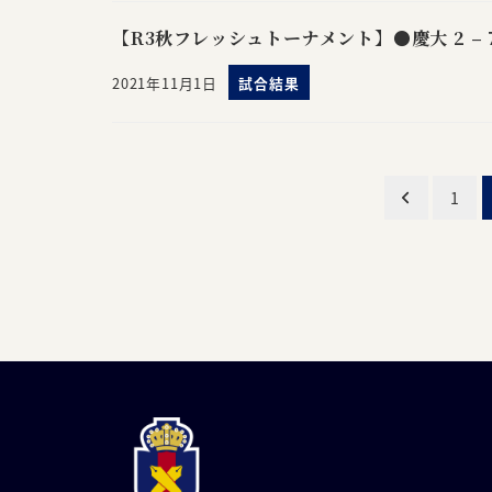
【R3秋フレッシュトーナメント】●慶大 2 – 
2021年11月1日
試合結果
投
1
稿
ナ
ビ
ゲ
ー
シ