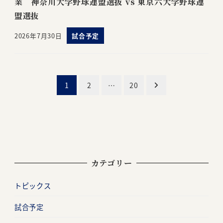
業 神奈川大学野球連盟選抜 vs 東京六大学野球連
盟選抜
2026年7月30日
試合予定
投
1
2
…
20
稿
ナ
ビ
カテゴリー
ゲ
ー
トピックス
シ
試合予定