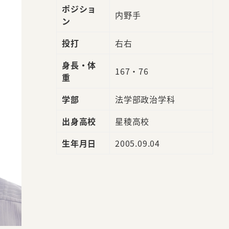
ポジショ
内野手
ン
投打
右右
身長・体
167・76
重
学部
法学部政治学科
出身高校
星稜高校
生年月日
2005.09.04