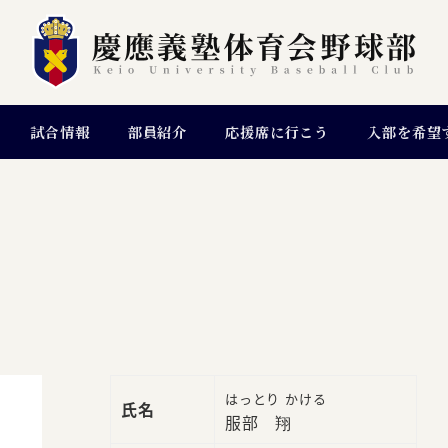
試合情報
部員紹介
応援席に行こう
入部を希望
はっとり かける
氏名
服部 翔