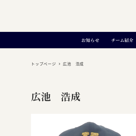
お知らせ
チーム紹介
トップページ
広池 浩成
広池 浩成