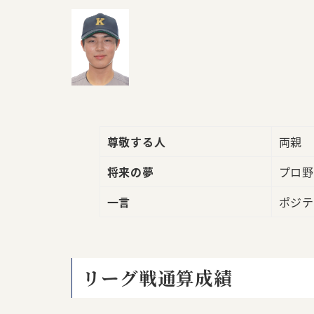
尊敬する人
両親
将来の夢
プロ野
一言
ポジテ
リーグ戦通算成績