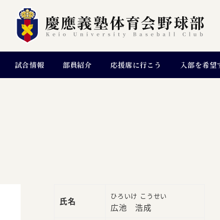
試合情報
部員紹介
応援席に行こう
入部を希望
ひろいけ こうせい
氏名
広池 浩成