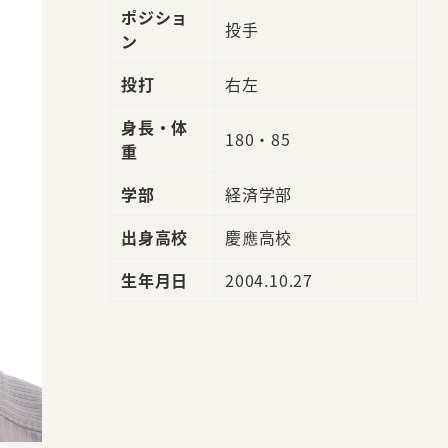
ポジショ
投手
ン
投打
右左
身長・体
180・85
重
学部
経済学部
出身高校
慶應高校
生年月日
2004.10.27