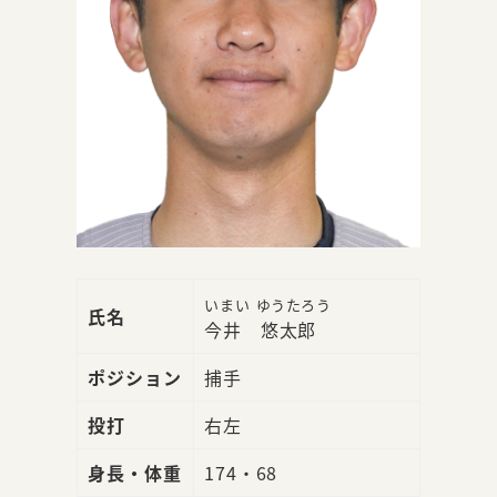
いまい ゆうたろう
氏名
今井 悠太郎
ポジション
捕手
投打
右左
身長・体重
174・68