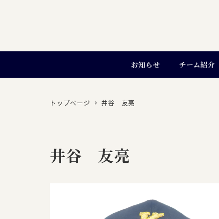
お知らせ
チーム紹介
トップページ
井谷 友亮
井谷 友亮