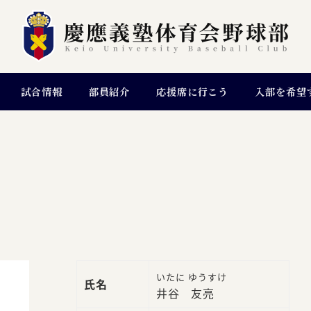
試合情報
部員紹介
応援席に行こう
入部を希望
いたに ゆうすけ
氏名
井谷 友亮