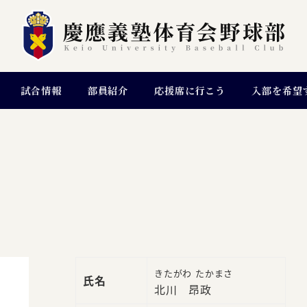
試合情報
部員紹介
応援席に行こう
入部を希望
きたがわ たかまさ
氏名
北川 昂政