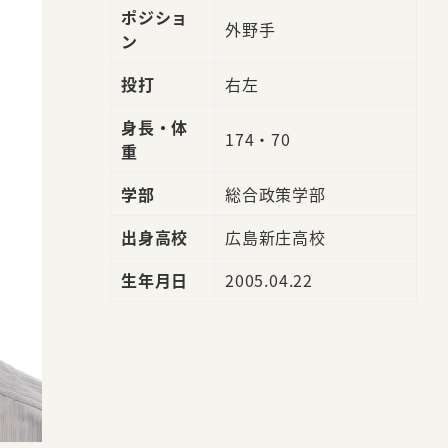
ポジショ
外野手
ン
投打
右左
身長・体
174・70
重
学部
総合政策学部
出身高校
広島新庄高校
生年月日
2005.04.22