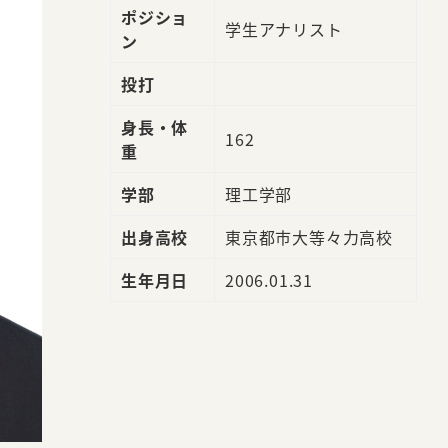
ポジショ
学生アナリスト
ン
投打
身長・体
162
重
学部
理工学部
出身高校
東京都市大等々力高校
生年月日
2006.01.31