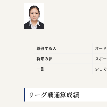
尊敬する人
オード
将来の夢
スポー
一言
少しで
リーグ戦通算成績