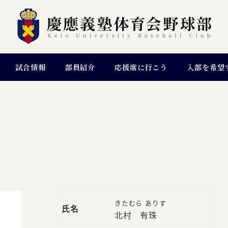
試合情報
部員紹介
応援席に行こう
入部を希望
きたむら ありす
氏名
北村 有珠