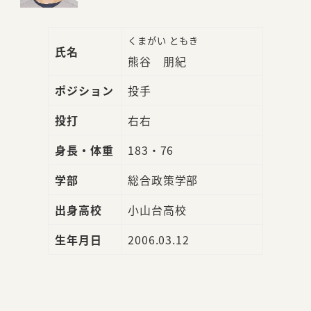
くまがい ともき
氏名
熊谷 朋紀
ポジション
投手
投打
右右
身長・体重
183・76
学部
総合政策学部
出身高校
小山台高校
生年月日
2006.03.12