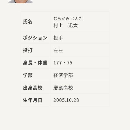
むらかみ じんた
氏名
村上 迅太
ポジション
投手
投打
左左
身長・体重
177・75
学部
経済学部
出身高校
慶應高校
生年月日
2005.10.28