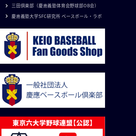
三田倶楽部（慶應義塾体育会野球部OB会）
慶應義塾大学SFC研究所 ベースボール・ラボ