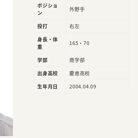
ポジショ
外野手
ン
投打
右左
身長・体
165・70
重
学部
商学部
出身高校
慶應高校
生年月日
2004.04.09