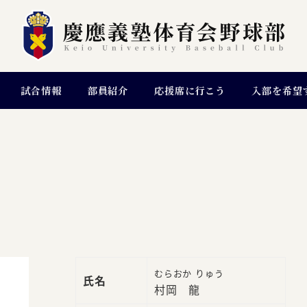
試合情報
部員紹介
応援席に行こう
入部を希望
むらおか りゅう
氏名
村岡 龍