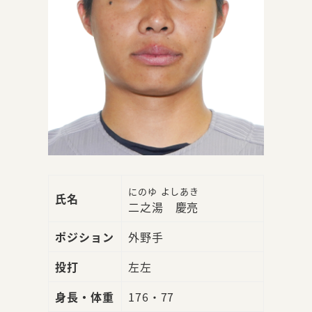
にのゆ よしあき
氏名
二之湯 慶亮
ポジション
外野手
投打
左左
身長・体重
176・77