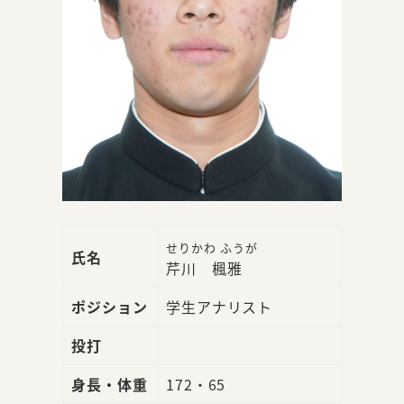
せりかわ ふうが
氏名
芹川 楓雅
ポジション
学生アナリスト
投打
身長・体重
172・65