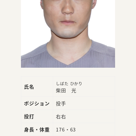
しばた ひかり
氏名
柴田 光
ポジション
投手
投打
右右
身長・体重
176・63