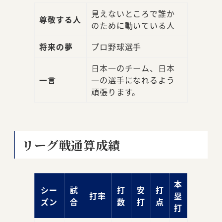
見えないところで誰か
尊敬する人
のために動いている人
将来の夢
プロ野球選手
日本一のチーム、日本
一言
一の選手になれるよう
頑張ります。
リーグ戦通算成績
本
シー
試
打
安
打
打率
塁
ズン
合
数
打
点
打