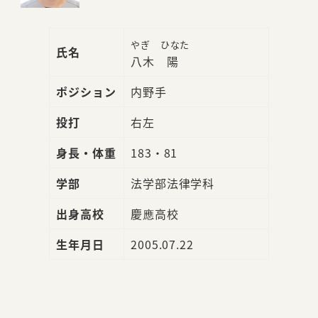
やぎ ひなた
氏名
八木 陽
ポジション
内野手
投打
右左
身長・体重
183・81
学部
法学部法律学科
出身高校
慶應高校
生年月日
2005.07.22