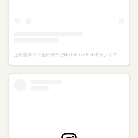
慶應義塾体育会野球部(@keiobbcofficial)がシェアした投稿