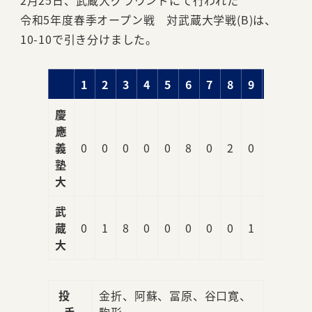
2月25日、武蔵大グラウンドにて行われた
令和5年度春季オープン戦 対武蔵大学戦(B)は、
10-10で引き分けました。
1
2
3
4
5
6
7
8
9
R
慶
應
義
0
0
0
0
0
8
0
2
0
10
塾
大
武
蔵
0
1
8
0
0
0
0
0
1
10
大
投
金折、阿蘇、冨原、谷口寛、
手
駒形