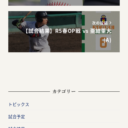
次の投稿
【試合結果】R5春OP戦 vs 亜細亜大
(A)
カテゴリー
トピックス
試合予定