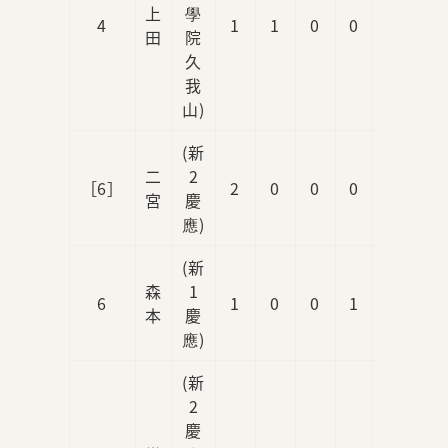
上
學
4
1
1
0
0
0
田
院
久
我
山)
(新
二
2
［6］
2
0
0
0
2
宮
慶
應)
(新
森
1
6
1
0
0
1
0
本
慶
應)
(新
2
慶