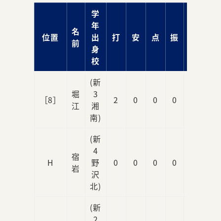
学
年
名
位置
出
打
安
点
振
球
前
身
校
(新
堀
3
［8］
2
0
0
0
1
江
湘
南)
(新
4
宿
H
野
0
0
0
0
1
岩
沢
北)
(新
2