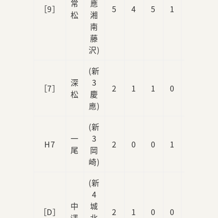
常
應
［9］
5
4
5
1
0
松
湘
南
藤
沢)
(新
深
3
［7］
2
1
1
0
1
松
慶
應)
(新
一
3
H7
2
0
0
1
0
尾
岡
崎)
(新
4
中
城
［D］
2
1
0
0
0
澤
北