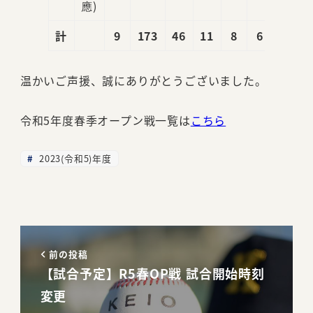
應)
計
9
173
46
11
8
6
10
温かいご声援、誠にありがとうございました。
令和5年度春季オープン戦一覧は
こちら
2023(令和5)年度
前の投稿
【試合予定】R5春OP戦 試合開始時刻
変更