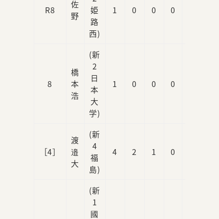
佐
R8
姫
1
0
0
0
0
野
路
西)
(新
2
橋
日
8
本
1
0
0
0
0
本
浩
大
学)
(新
渡
4
［4］
邉
4
2
1
0
0
福
大
島)
(新
1
國