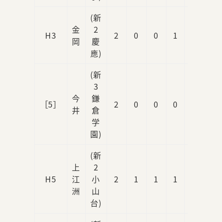
(新
金
2
H3
2
0
0
1
0
岡
慶
應)
(新
3
今
鎌
［5］
2
0
0
0
0
井
倉
学
園)
(新
上
2
H5
江
小
2
1
1
1
0
洲
山
台)