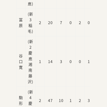
應)
(新
冨
3
2
20
7
0
2
0
0
原
稲
毛)
(新
2
慶
谷
應
口
1
14
3
0
0
1
0
湘
寛
南
藤
沢)
(新
駒
4
2
47
10
1
2
3
1
形
慶