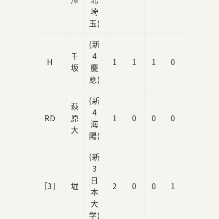
埼
玉)
(新
千
4
H
1
1
1
0
0
坂
慶
應)
(新
萩
4
RD
原
1
0
0
0
1
海
大
陽)
(新
3
日
［3］
堀
2
0
0
1
0
本
大
学)