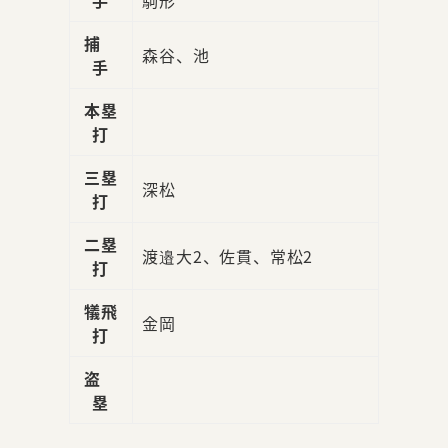
捕
森谷、池
手
本塁
打
三塁
深松
打
二塁
渡邉大2、佐貫、常松2
打
犠飛
金岡
打
盗
塁