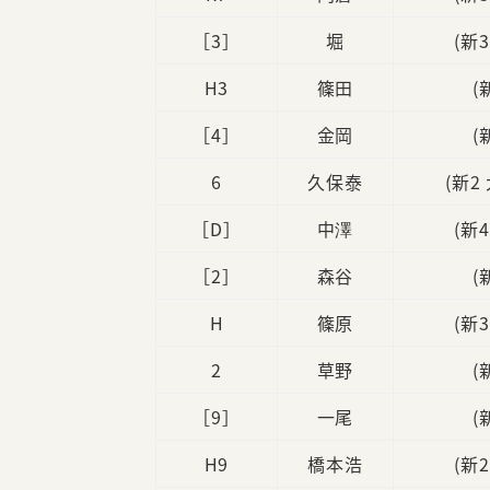
［3］
堀
(新
H3
篠田
(
［4］
金岡
(
6
久保泰
(新2
［D］
中澤
(新
［2］
森谷
(
H
篠原
(新
2
草野
(
［9］
一尾
(
H9
橋本浩
(新