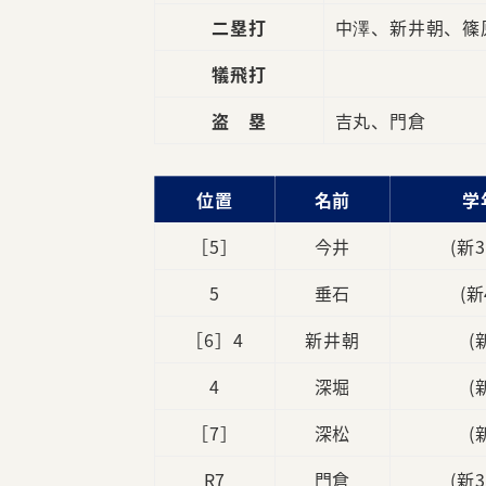
二塁打
中澤、新井朝、篠
犠飛打
盗 塁
吉丸、門倉
位置
名前
学
［5］
今井
(新
5
垂石
(新
［6］4
新井朝
(
4
深堀
(
［7］
深松
(
R7
門倉
(新