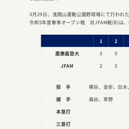
3月29日、浅間山運動公園野球場にて行われ
令和5年度春季オープン戦 対JFAM戦(B)は、
1
2
慶應義塾大
3
0
JFAM
2
3
投 手
梶谷、金折、白木
捕 手
森谷、草野
本塁打
三塁打