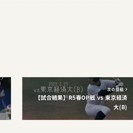
。
次の投稿
【試合結果】R5春OP戦 vs 東京経済
大(B)