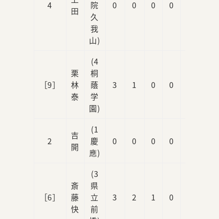
4
院
0
0
0
0
0
田
久
我
山)
(4
栗
桐
［9］
林
蔭
3
1
0
0
1
泰
学
園)
(1
吉
2
慶
0
0
0
0
0
開
應)
(3
斎
県
［6］
藤
立
3
2
1
0
1
快
前