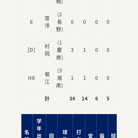
橋)
(2
宮
6
長
0
0
0
0
0
澤
野)
(1
村
［D］
慶
3
1
0
0
0
岡
應)
(3
堀
H8
湘
1
1
0
0
0
江
南)
計
36
14
6
5
5
学
年
名
球
打
出
回
安
振
球
責