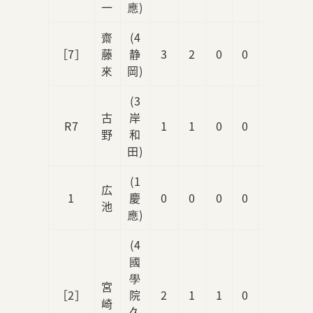
一
應)
齋
(4
［7］
藤
静
3
2
0
0
1
來
岡)
(3
古
岸
R7
1
1
0
0
0
野
和
田)
(1
広
1
慶
0
0
0
0
0
池
應)
(4
國
學
宮
［2］
院
2
1
1
0
0
崎
久