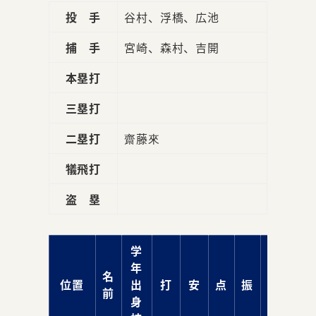
投 手
谷村、浮橋、広池
捕 手
宮崎、森村、吉開
本塁打
三塁打
二塁打
齋藤來
犠飛打
盗 塁
学
年
名
位置
出
打
安
点
振
球
前
身