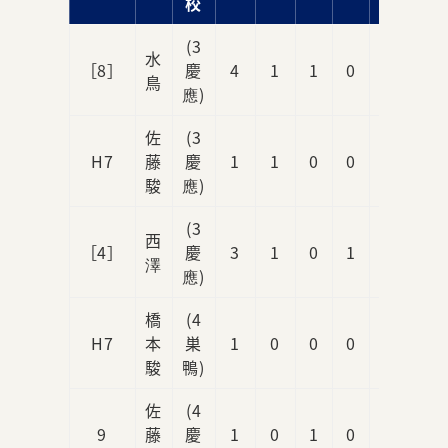
校
(3
水
［8］
慶
4
1
1
0
0
鳥
應)
佐
(3
H7
藤
慶
1
1
0
0
0
駿
應)
(3
西
［4］
慶
3
1
0
1
0
澤
應)
橋
(4
H7
本
巣
1
0
0
0
0
駿
鴨)
佐
(4
9
藤
慶
1
0
1
0
0