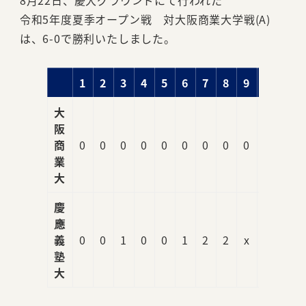
8月22日、慶大グラウンドにて行われた
令和5年度夏季オープン戦 対大阪商業大学戦(A)
は、6-0で勝利いたしました。
1
2
3
4
5
6
7
8
9
R
大
阪
商
0
0
0
0
0
0
0
0
0
0
業
大
慶
應
義
0
0
1
0
0
1
2
2
x
6
塾
大