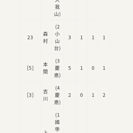
我
山)
(2
森
小
23
3
1
1
1
0
村
山
台)
(3
本
［5］
慶
5
1
0
1
0
間
應)
(4
吉
［3］
慶
2
0
1
2
2
川
應)
(1
國
學
上