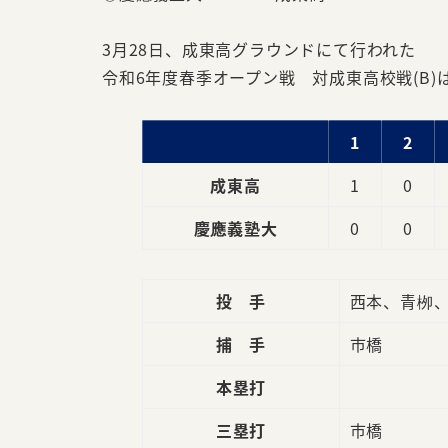
3月28日、成東高グラウンドにて行われた
令和6年度春季オープン戦 対成東高校戦(B)
1
2
成東高
1
0
慶應義塾大
0
0
投 手
西本、青栁
捕 手
市橋
本塁打
三塁打
市橋