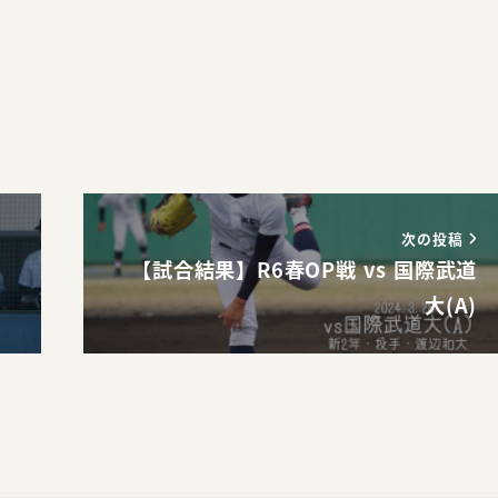
次の投稿
【試合結果】R6春OP戦 vs 国際武道
大(A)