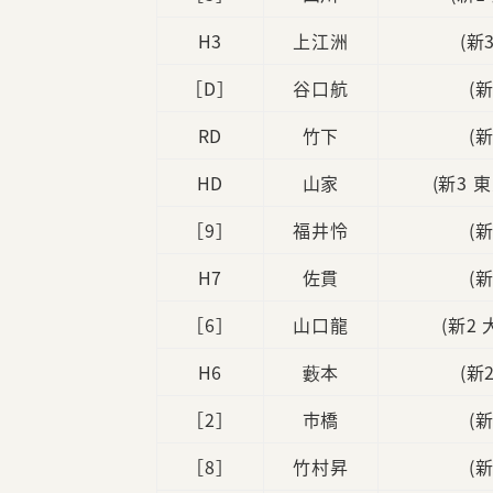
H3
上江洲
(新
［D］
谷口航
(
RD
竹下
(
HD
山家
(新3 
［9］
福井怜
(
H7
佐貫
(
［6］
山口龍
(新2
H6
藪本
(新
［2］
市橋
(
［8］
竹村昇
(