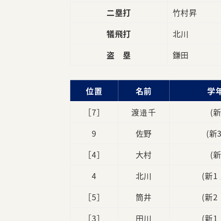
二塁打
竹村昇
犠飛打
北川
盗 塁
鎌田
位置
名前
学
［7］
渡邉千
(
9
佐野
(新
［4］
大村
(
4
北川
(新1
［5］
筒井
(新2
［3］
田川
(新1