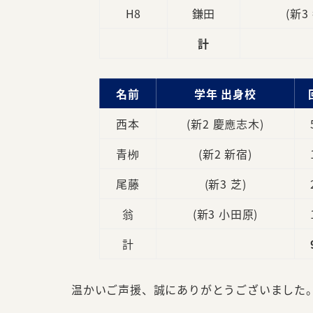
H8
鎌田
(新3
計
名前
学年 出身校
西本
(新2 慶應志木)
青栁
(新2 新宿)
尾藤
(新3 芝)
翁
(新3 小田原)
計
温かいご声援、誠にありがとうございました