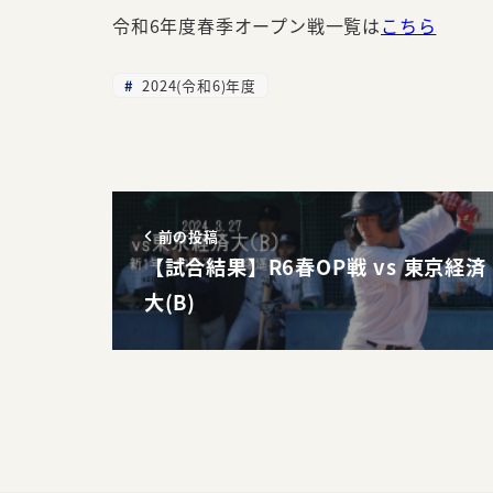
令和6年度春季オープン戦一覧は
こちら
2024(令和6)年度
前の投稿
【試合結果】R6春OP戦 vs 東京経済
大(B)