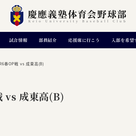
試合情報
部員紹介
応援席に行こう
入部を希望
春OP戦 vs 成東高(B)
vs 成東高(B)