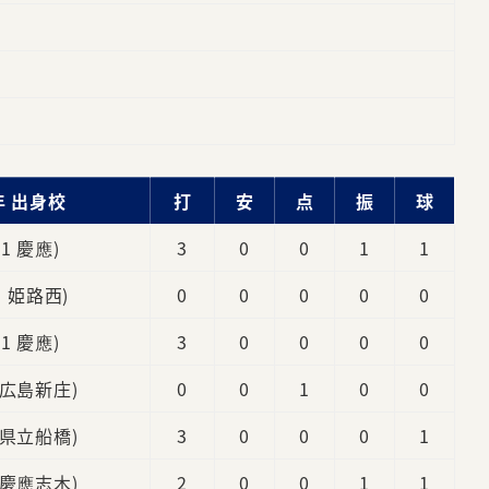
年 出身校
打
安
点
振
球
新1 慶應)
3
0
0
1
1
3 姫路西)
0
0
0
0
0
新1 慶應)
3
0
0
0
0
 広島新庄)
0
0
1
0
0
 県立船橋)
3
0
0
0
1
 慶應志木)
2
0
0
1
1