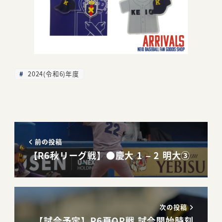
2024(令和6)年度
前の投稿
【R6秋リーグ戦】●慶大 1 – 2 明大③
次の投稿
【試合予定】R6夏OP戦 試合開始時刻