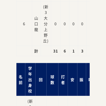
(新
3
山
大
6
口
分
0
0
0
0
0
龍
上
野
丘)
計
31
6
1
3
3
学
年
名
球
打
出
回
安
振
球
責
前
数
者
身
校
(新