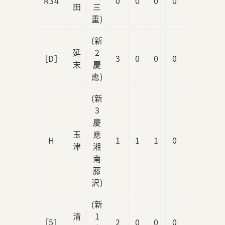
R34
0
0
0
0
0
田
三
重)
(新
延
2
［D］
3
0
0
0
0
末
慶
應)
(新
3
慶
玉
應
H
1
1
1
0
0
津
湘
南
藤
沢)
(新
清
1
［5］
2
0
0
0
1