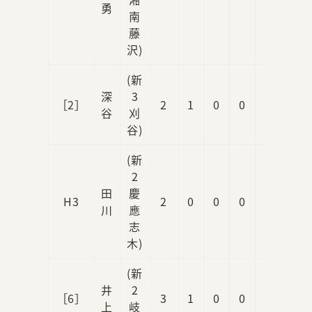
勇
南
藤
沢)
(新
深
3
［2］
2
1
0
0
0
谷
刈
谷)
(新
2
田
慶
H3
2
0
0
0
0
川
應
志
木)
(新
井
2
［6］
3
1
0
0
0
上
岐