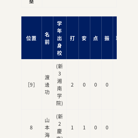
塁
学
年
名
位置
出
打
安
点
振
球
前
身
校
(新
3
渡
湘
［9］
邊
2
0
0
0
1
南
功
学
院)
(新
山
2
8
本
1
1
0
0
0
慶
海