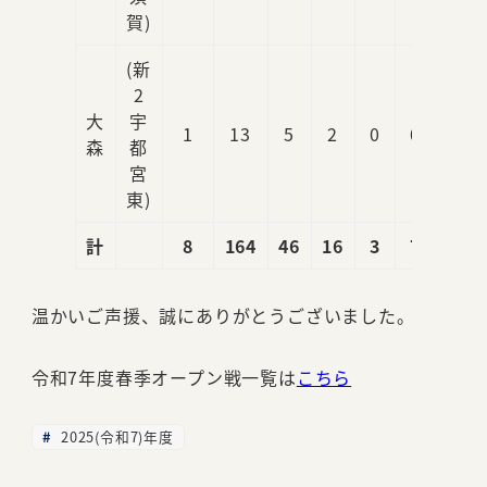
賀)
(新
2
大
宇
1
13
5
2
0
0
1
森
都
宮
東)
計
8
164
46
16
3
7
10
温かいご声援、誠にありがとうございました。
令和7年度春季オープン戦一覧は
こちら
2025(令和7)年度