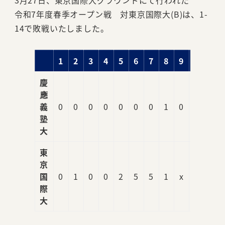
3月27日、東京国際大グラウンドにて行われた
令和7年度春季オープン戦 対東京国際大(B)は、1-
14で敗戦いたしました。
1
2
3
4
5
6
7
8
9
R
慶
應
義
0
0
0
0
0
0
0
1
0
1
塾
大
東
京
国
0
1
0
0
2
5
5
1
x
14
際
大