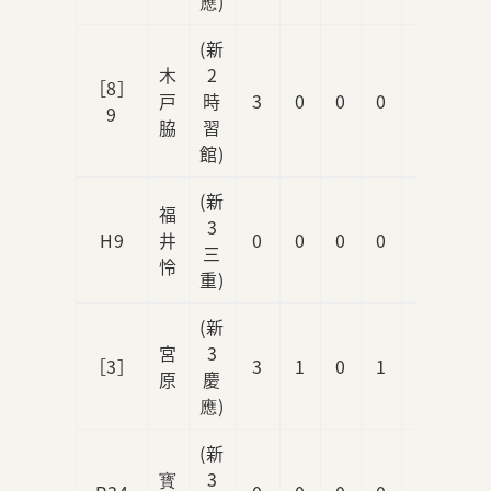
應)
(新
木
2
［8］
戸
時
3
0
0
0
0
9
脇
習
館)
(新
福
3
H9
井
0
0
0
0
1
三
怜
重)
(新
宮
3
［3］
3
1
0
1
0
原
慶
應)
(新
寳
3