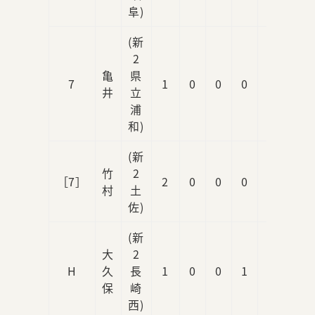
阜)
(新
2
亀
県
7
1
0
0
0
0
井
立
浦
和)
(新
竹
2
［7］
2
0
0
0
0
村
土
佐)
(新
大
2
H
久
長
1
0
0
1
0
保
崎
西)