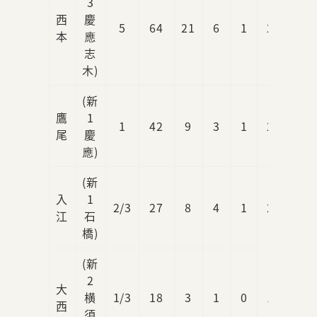
3
西
慶
5
64
21
6
1
2
0
本
應
志
木)
(新
鷹
1
1
42
9
3
1
2
4
尾
慶
應)
(新
入
1
2/3
27
8
4
1
2
5
江
石
橋)
(新
2
大
横
1/3
18
3
1
0
1
0
西
須