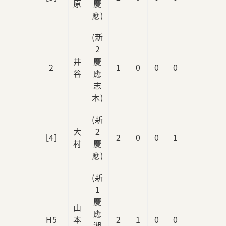
原
慶
應)
(新
2
井
慶
2
1
0
0
0
0
谷
應
志
木)
(新
大
2
［4］
2
0
0
1
0
村
慶
應)
(新
1
慶
山
應
H5
本
2
1
0
0
0
湘