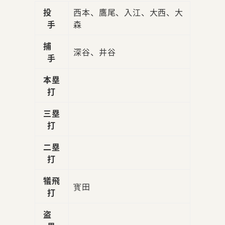
投
西本、鷹尾、入江、大西、大
手
森
捕
深谷、井谷
手
本塁
打
三塁
打
二塁
打
犠飛
寳田
打
盗