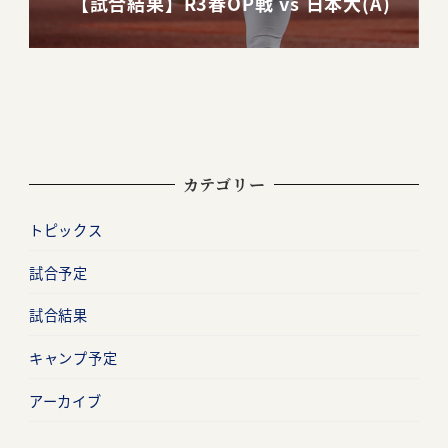
【試合結果】R3春OP戦 vs 日本大(A)
カテゴリー
トピックス
試合予定
試合結果
キャンプ予定
アーカイブ