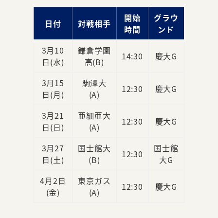
開始
グラウ
日付
対戦相手
時間
ンド
3月10
鎌倉学園
14:30
慶大G
日(水)
高(B)
3月15
駒澤大
12:30
慶大G
日(月)
(A)
3月21
亜細亜大
12:30
慶大G
日(日)
(A)
3月27
国士館大
国士館
12:30
日(土)
(B)
大G
4月2日
東京ガス
12:30
慶大G
(金)
(A)