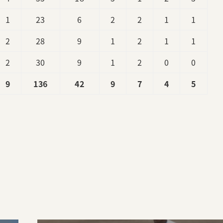
1
23
6
2
2
1
1
2
28
9
1
2
1
1
2
30
9
1
2
0
0
9
136
42
9
7
4
5
。