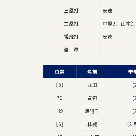
三塁打
安達
二塁打
中塚2、山本
犠飛打
安達
盗 塁
位置
名前
学
［8］
丸田
(
79
貞包
(
H9
渡邉千
(
［6］
林純
(2