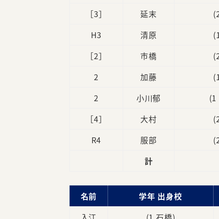
［3］
延末
(
H3
清原
(
［2］
市橋
(
2
加藤
(
2
小川郁
(
［4］
大村
(
R4
服部
(
計
名前
学年 出身校
入江
(1 石橋)