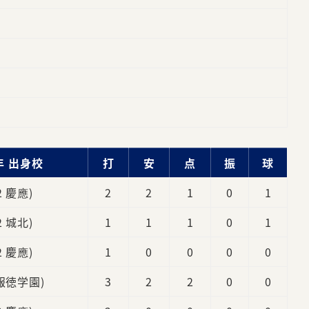
海
年 出身校
打
安
点
振
球
2 慶應)
2
2
1
0
1
2 城北)
1
1
1
0
1
2 慶應)
1
0
0
0
0
 報徳学園)
3
2
2
0
0