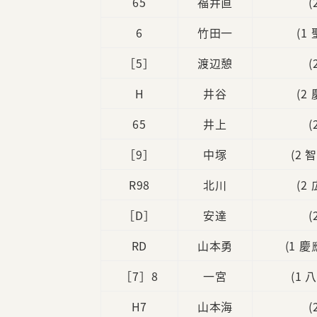
65
福井直
(
6
竹田一
(1
［5］
渡辺憩
(
H
井谷
(2
65
井上
(
［9］
中塚
(2 
R98
北川
(2
［D］
安達
(
RD
山本勇
(1 
［7］8
一宮
(1 
H7
山本海
(