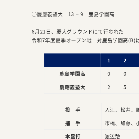
◯慶應義塾大 13 – 9 鹿島学園高
6月21日、慶大グラウンドにて行われた
令和7年度夏季オープン戦 対鹿島学園高(B)
1
2
鹿島学園高
0
0
慶應義塾大
2
5
投 手
入江、松井、
捕 手
市橋、加藤、
本塁打
渡辺憩