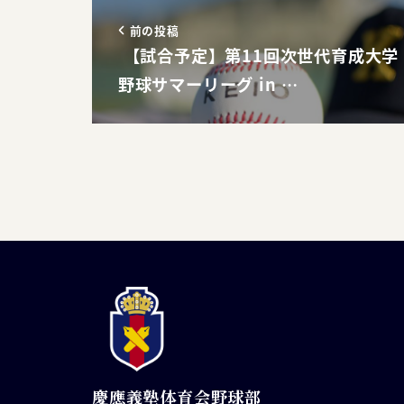
前の投稿
【試合予定】第11回次世代育成大学
野球サマーリーグ in …
慶應義塾体育会野球部