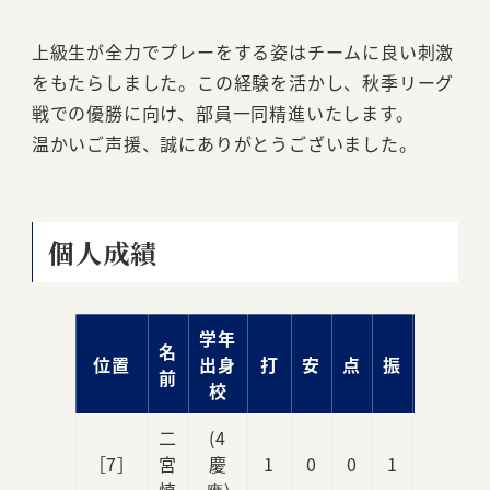
上級生が全力でプレーをする姿はチームに良い刺激
をもたらしました。この経験を活かし、秋季リーグ
戦での優勝に向け、部員一同精進いたします。
温かいご声援、誠にありがとうございました。
個人成績
学年
名
位置
出身
打
安
点
振
球
前
校
二
(4
［7］
宮
慶
1
0
0
1
0
慎
應)