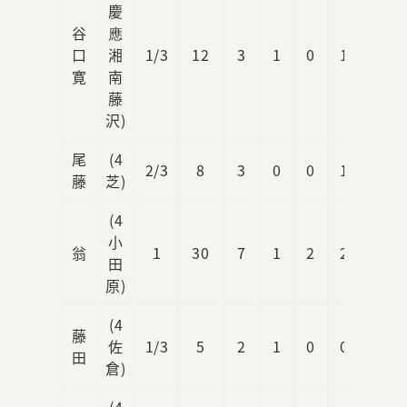
慶
谷
應
口
湘
1/3
12
3
1
0
1
1
寛
南
藤
沢)
尾
(4
2/3
8
3
0
0
1
0
藤
芝)
(4
小
翁
1
30
7
1
2
2
0
田
原)
(4
藤
佐
1/3
5
2
1
0
0
1
田
倉)