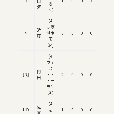
H
山
1
0
0
1
0
志
海
木)
(4
慶應
近
4
湘南
0
0
0
0
0
藤
藤
沢)
(4
ウェ
ス
内
［D］
ト・
2
0
0
0
1
田
トー
ラン
ス)
(4
佐
HD
慶
1
0
0
0
0
貫