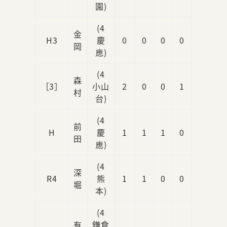
園)
(4
金
H3
慶
0
0
0
0
1
岡
應)
(4
森
［3］
小山
2
0
0
1
1
村
台)
(4
前
H
慶
1
1
1
0
0
田
應)
(4
深
R4
熊
1
1
0
0
0
堀
本)
(4
有
鎌倉