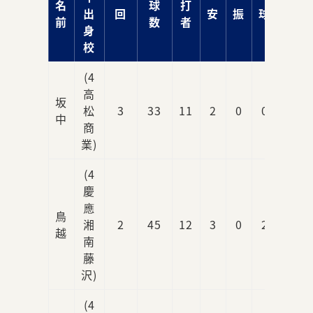
名
球
打
出
回
安
振
球
責
前
数
者
身
校
(4
高
坂
松
3
33
11
2
0
0
0
中
商
業)
(4
慶
應
鳥
湘
2
45
12
3
0
2
1
越
南
藤
沢)
(4