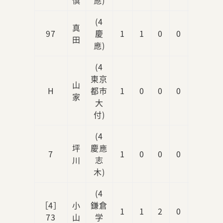
(4
真
97
慶
1
1
0
0
1
田
應)
(4
東京
山
H
都市
1
0
0
0
0
家
大
付)
(4
坪
慶應
7
1
0
0
0
0
川
志
木)
(4
［4］
小
鎌倉
1
1
2
0
3
73
山
学