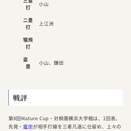
三塁
小山
打
二塁
上江洲
打
犠飛
打
盗
小山、鎌田
塁
戦評
第8回Mature Cup・対桐蔭横浜大学戦は、1回表、
先発・
坂中
が相手打線を三者凡退に仕留め、上々の