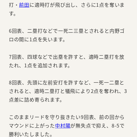
打・
前田
に適時打が飛び出し、さらに1点を奪いま
す。
6回表、二塁打などで一死二三塁とされると内野ゴ
ロの間に1点を失います。
7回表、四球などで出塁を許すと、適時二塁打を放
たれ、1点を追加されます。
8回表、先頭に左前安打を許すなど、一死一二塁と
されると、適時二塁打と犠飛により2点を奪われ、3
点差に詰め寄られます。
このままリードを守り抜きたい9回表、前の回から
マウンドに上がった
中村陽
が無失点で抑え、8-5で
勝利いたしました。