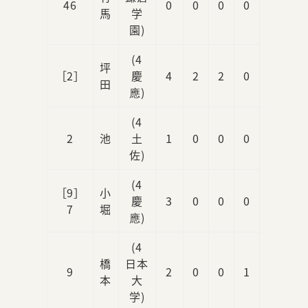
46
0
0
0
0
0
馬
学
園)
(4
坪
［2］
慶
4
2
2
0
0
田
應)
(4
2
池
土
1
0
0
0
0
佐)
(4
［9］
小
慶
3
0
0
0
0
7
堀
應)
(4
橋
日本
9
2
0
0
1
0
本
大
学)