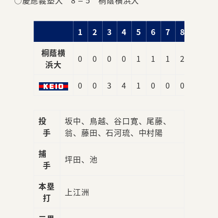
○慶應義塾大 8 – 5 桐蔭横浜大
1
2
3
4
5
6
7
8
9
桐蔭横
0
0
0
0
1
1
1
2
0
5
浜大
0
0
3
4
1
0
0
0
x
8
投
坂中、鳥越、谷口寛、尾藤、
手
翁、藤田、石河琉、中村陽
捕
坪田、池
手
本塁
上江洲
打