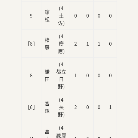
(4
濵
9
土
0
0
0
0
0
松
佐)
(4
権
［8］
慶
2
1
1
0
1
藤
應)
(4
鎌
都立
8
1
0
0
0
1
田
日
野)
(4
宮
［6］
長
2
0
0
1
2
澤
野)
(4
畠
慶應