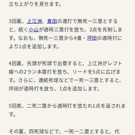
立ち上がりを見せます。
3回裏、
上江洲
、
真田
の連打で無死一三塁とする
と、続く
小山
が適時三塁打を放ち、2点を先制しま
す。なおも、無死一三塁から4番・
坪田
の適時打に
より1点を追加します。
4回裏、先頭が死球で出塁すると、上江洲がレフト
線への2ラン本塁打を放ち、リードを5点に広げま
す。さらに、連続死球などで一死一三塁とすると、
坪田が適時打を放ち、1点を追加します。
5回表、二死二塁から適時打を放たれ1点を返されま
す。
その裏、四死球などで、一死一二塁とすると、代